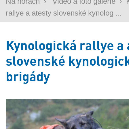
Na horách
›
Video a foto galerie
›
rallye a atesty slovenské kynolog ...
Kynologická rallye a 
slovenské kynologic
brigády