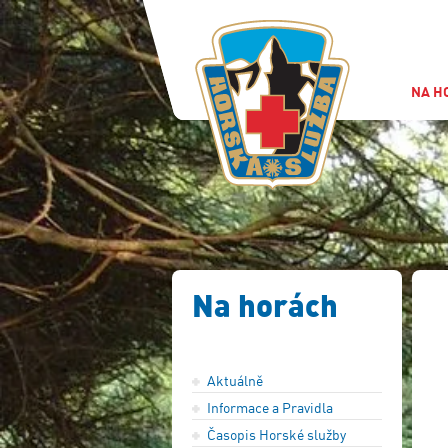
NA H
Na horách
Aktuálně
Informace a Pravidla
Časopis Horské služby