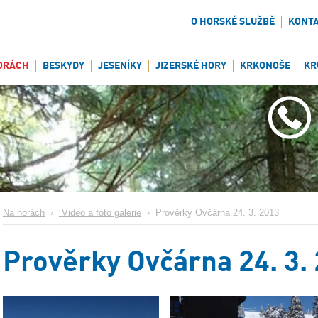
O HORSKÉ SLUŽBĚ
KONT
ORÁCH
BESKYDY
JESENÍKY
JIZERSKÉ HORY
KRKONOŠE
KR
Na horách
›
Video a foto galerie
›
Prověrky Ovčárna 24. 3. 2013
Prověrky Ovčárna 24. 3.