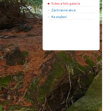
Video a foto galerie
Záchranné akce
Ke stažení