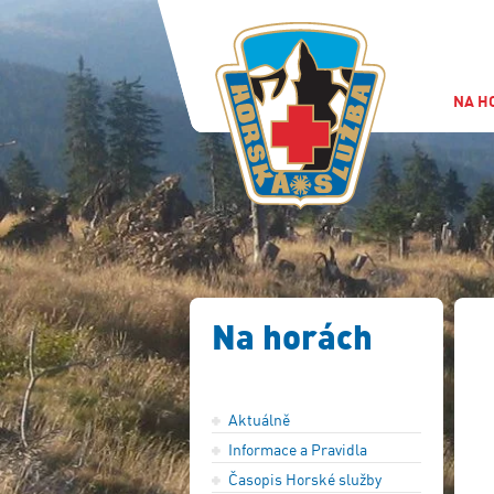
NA H
Na horách
Aktuálně
Informace a Pravidla
Časopis Horské služby