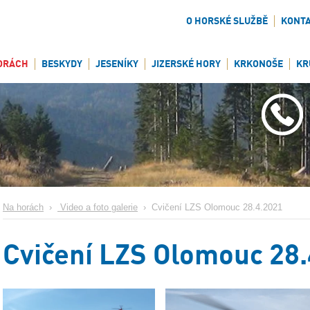
O HORSKÉ SLUŽBĚ
KONT
ORÁCH
BESKYDY
JESENÍKY
JIZERSKÉ HORY
KRKONOŠE
KR
Na horách
›
Video a foto galerie
›
Cvičení LZS Olomouc 28.4.2021
Cvičení LZS Olomouc 28