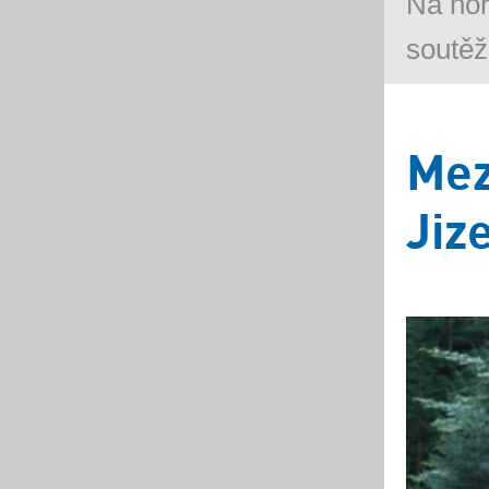
Na ho
soutěž
Mez
Jiz