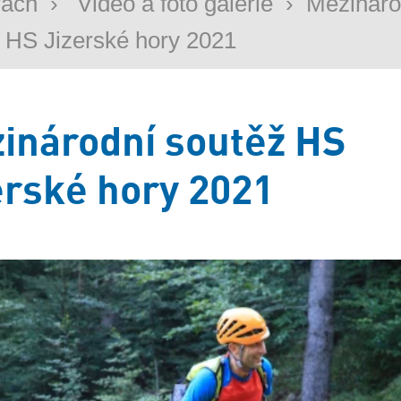
rách
›
Video a foto galerie
›
Mezináro
 HS Jizerské hory 2021
inárodní soutěž HS
erské hory 2021