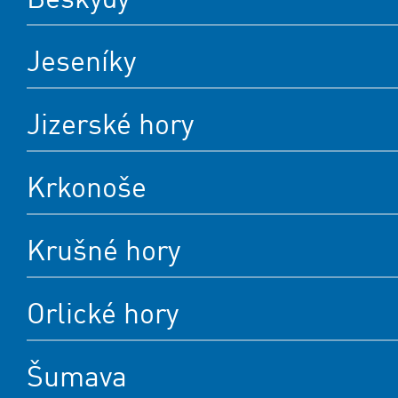
Jeseníky
Jizerské hory
Krkonoše
Krušné hory
Orlické hory
Šumava