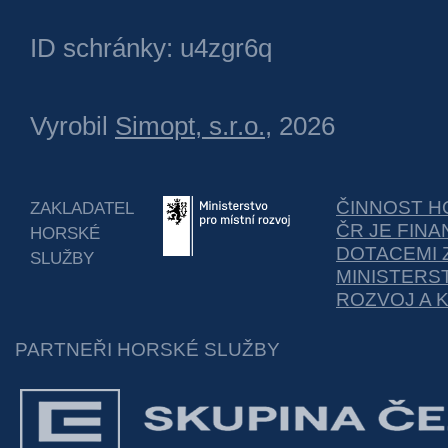
ID schránky: u4zgr6q
Vyrobil
Simopt, s.r.o.
, 2026
ČINNOST H
ZAKLADATEL
ČR JE FIN
HORSKÉ
DOTACEMI 
SLUŽBY
MINISTERS
ROZVOJ A 
PARTNEŘI HORSKÉ SLUŽBY