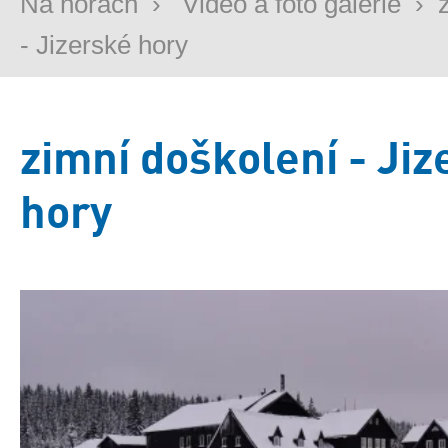
Na horách
›
Video a foto galerie
›
- Jizerské hory
zimní doškolení - Ji
hory