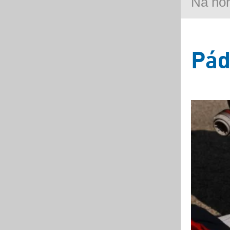
Na ho
Pád