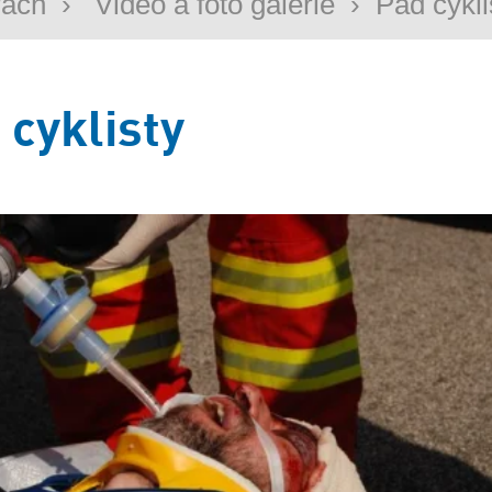
rách
›
Video a foto galerie
›
Pád cykli
 cyklisty