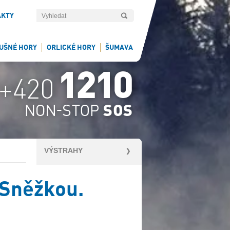
AKTY
UŠNÉ HORY
ORLICKÉ HORY
ŠUMAVA
VÝSTRAHY
 Sněžkou.