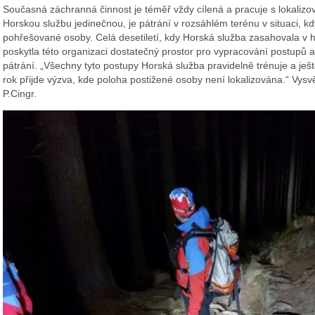
Současná záchranná činnost je téměř vždy cílená a pracuje s lokalizo
Horskou službu jedinečnou, je pátrání v rozsáhlém terénu v situaci, 
pohřešované osoby. Celá desetiletí, kdy Horská služba zasahovala v h
poskytla této organizaci dostatečný prostor pro vypracování postupů a 
pátrání. „Všechny tyto postupy Horská služba pravidelně trénuje a ješt
rok přijde výzva, kde poloha postižené osoby není lokalizována.“ Vysvě
P.Cingr.