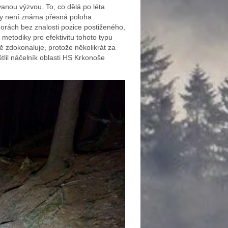
vanou výzvou. To, co dělá po léta
kdy není známa přesná poloha
orách bez znalosti pozice postiženého,
metodiky pro efektivitu tohoto typu
ě zdokonaluje, protože několikrát za
tlil náčelník oblasti HS Krkonoše