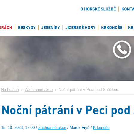
O HORSKÉ SLUŽBĚ
KONT
ORÁCH
BESKYDY
JESENÍKY
JIZERSKÉ HORY
KRKONOŠE
KR
Na horách
›
Záchranné akce
›
Noční pátrání v Peci pod Sněžkou.
Noční pátrání v Peci pod
15. 10. 2023, 17:00 /
Záchranné akce
/ Marek Fryš /
Krkonoše