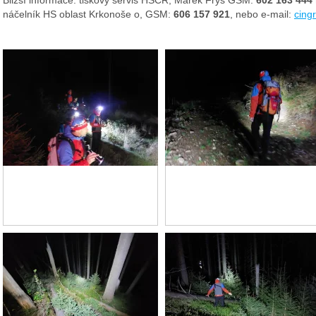
náčelník HS oblast Krkonoše o, GSM:
606 157 921
, nebo
e-mail:
cing