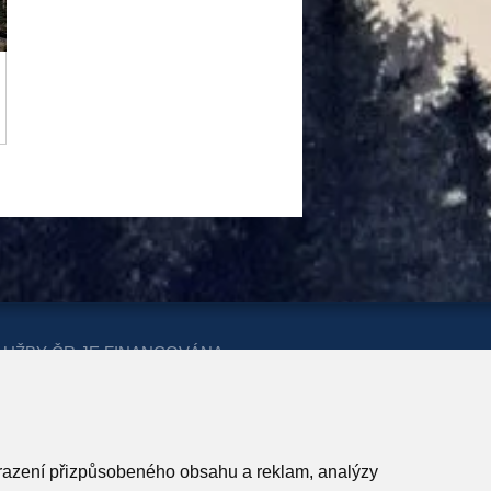
LUŽBY ČR JE FINANCOVÁNA
ERSTVA PRO MÍSTNÍ ROZVOJ A
obrazení přizpůsobeného obsahu a reklam, analýzy