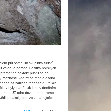
olem půl osmé jim skupinka turistů
li volání o pomoc. Desítka horských
prostor na sektory pustili se do
ny možnosti, kde by se mohla osoba
ončeno na základě rozhodnutí Policie
Někdy byly plané, tak jako v dnešním
ši pomoc. UZ toho důvodu nebereme
tlil po akci jeden ze zasahujících
nebo e-mail
:
tisk@hscr.cz
,
Pavel Cingr,