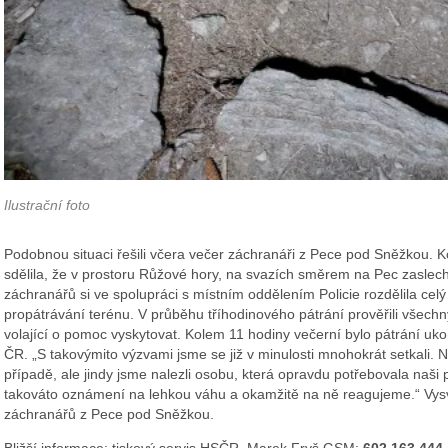
Ilustrační foto
Podobnou situaci řešili včera večer záchranáři z Pece pod Sněžkou. K
sdělila, že v prostoru Růžové hory, na svazích směrem na Pec zaslech
záchranářů si ve spolupráci s místním oddělením Policie rozdělila celý 
propátrávání terénu. V průběhu tříhodinového pátrání prověřili všech
volající o pomoc vyskytovat. Kolem 11 hodiny večerní bylo pátrání uk
ČR. „S takovýmito výzvami jsme se již v minulosti mnohokrát setkali. 
případě, ale jindy jsme nalezli osobu, která opravdu potřebovala na
takováto oznámení na lehkou váhu a okamžitě na ně reagujeme.“ Vysvě
záchranářů z Pece pod Sněžkou.
Bližší informace
:
tiskový servis HSČR, Marek Fryš GSM:
60
2 163 444