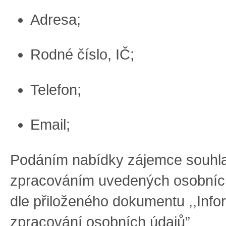
Adres
a;
R
odné číslo, IČ
;
T
elefon
;
E
mail
;
Podáním nabídky zájemce souhla
zpracováním uvedených osobníc
dle
přiloženého
dokumentu
,,Inf
zpracování osobních údajů”