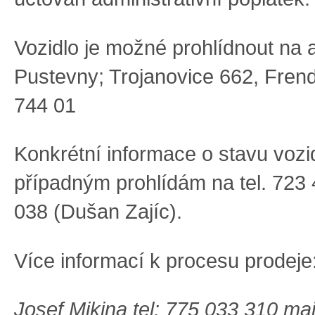
V
ozidlo
je
možné prohlídnout na
Pustevny; Trojanovice 662,
Frend
744 01
Konkrétní informace
o stavu vozi
případným prohlídám na tel.
723 
038
(
Dušan Zajíc
)
.
Více informací
k procesu prodeje
Josef Mikina tel: 775 033 310 mai