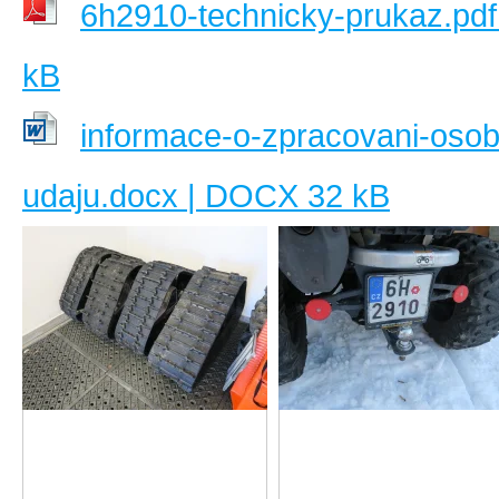
6h2910-technicky-prukaz.pdf
kB
informace-o-zpracovani-osob
udaju.docx | DOCX 32 kB