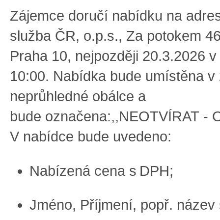
Zá
jemce doručí
n
abídk
u
na
adres
služba ČR
, o.p.s., Za potokem
46
Praha 10
, nejpozději
2
0.
3
.202
6
v
10:00.
Nabídka bude umístěna v 
neprůhledné obálce a
bude
označena
:
,,NEOTVÍRAT
-
V nabídce bude uvedeno
:
N
abízená cena
s DPH
;
Jméno,
Příjmení,
popř.
n
ázev 