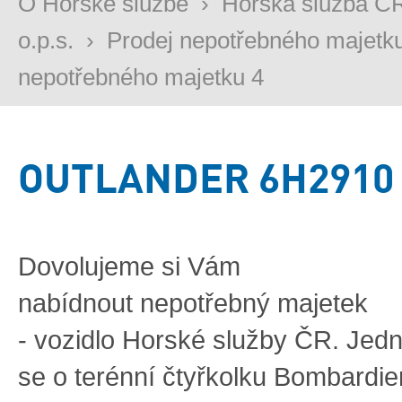
O Horské službě
›
Horská služba Č
o.p.s.
›
Prodej nepotřebného majetk
nepotřebného majetku 4
OUTLANDER 6H2910
Dovoluj
eme
si Vám
nabídnout
nepotřebný
majetek
-
vozidlo
Horské služby
ČR.
Jed
se
o
t
erénní
čtyřkolku
Bombardie