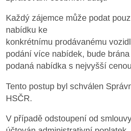
Každý zájemce může podat
pouz
nabídku k
e
konkrétnímu
prodávaném
u
vozid
podání více nabí
dek
,
bude
brána
podaná nabídka s nejvyšší ceno
Tento postup byl schválen Správ
HSČR
.
V případě odstoupení od smlouv
účtován
administrativní
poplatek.