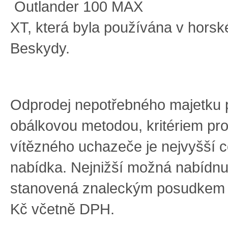
Outlander
100 MAX
XT
,
kter
á
byl
a
používán
a
v
horsk
Beskydy
.
Odprodej nepotřebného majetku 
obálkovou metodou, kritériem pr
vítězného uchazeče je nejvyšší 
nabídka
.
Nejnižší možná nabídnu
stanovená znaleckým posudkem
Kč včetně DPH.