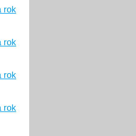
 rok
 rok
 rok
 rok