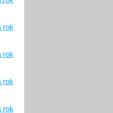
 rok
 rok
 rok
 rok