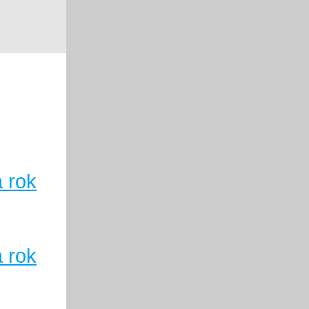
 rok
 rok