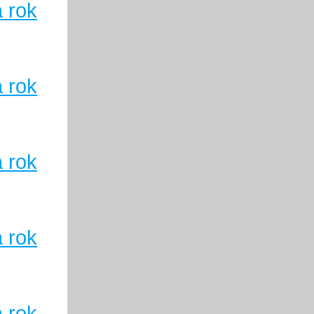
 rok
 rok
 rok
 rok
 rok