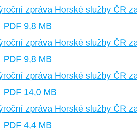
ýroční zpráva Horské služby ČR za
| PDF 9,8 MB
ýroční zpráva Horské služby ČR za
| PDF 9,8 MB
ýroční zpráva Horské služby ČR za
| PDF 14,0 MB
ýroční zpráva Horské služby ČR za
| PDF 4,4 MB