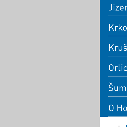
Jize
Krk
Kruš
Orli
Šum
O Ho