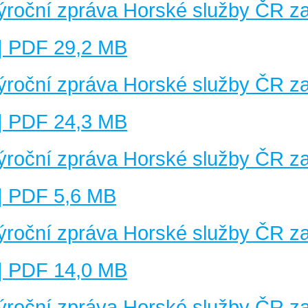
ýroční zpráva Horské služby ČR za
| PDF 29,2 MB
ýroční zpráva Horské služby ČR za
| PDF 24,3 MB
ýroční zpráva Horské služby ČR za
| PDF 5,6 MB
ýroční zpráva Horské služby ČR za
| PDF 14,0 MB
ýroční zpráva Horské služby ČR za