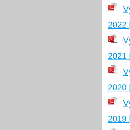
V
2022 
V
2021 
V
2020 
V
2019 