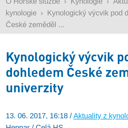
O Horské službě
›
Kynologie
›
Aktu
kynologie
›
Kynologický výcvik pod
České zeměděl ...
Kynologický výcvik p
dohledem České ze
univerzity
13. 06. 2017, 16:18 /
Aktuality z kynol
Hepnar / Celá HS