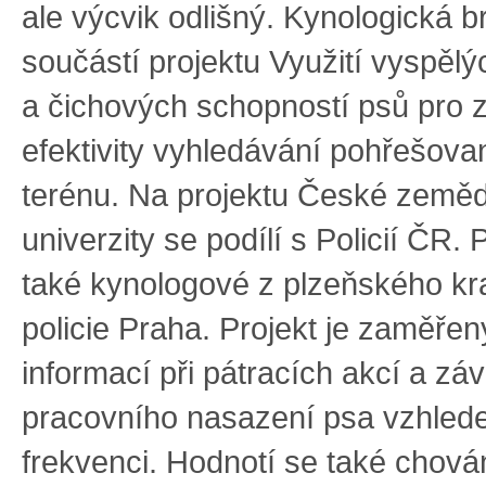
ale výcvik odlišný. Kynologická b
součástí projektu Využití vyspělý
a čichových schopností psů pro 
efektivity vyhledávání pohřešov
terénu. Na projektu České země
univerzity se podílí s Policií ČR. P
také kynologové z plzeňského kr
policie Praha. Projekt je zaměřen
informací při pátracích akcí a zá
pracovního nasazení psa vzhled
frekvenci. Hodnotí se také chová