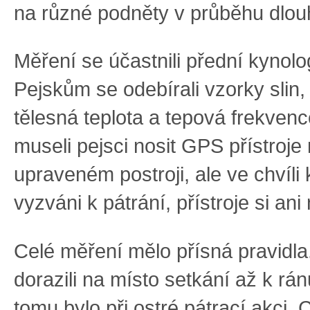
na různé podněty v průběhu dlou
Měření se účastnili přední kynol
Pejskům se odebírali vzorky slin,
tělesná teplota a tepová frekven
museli pejsci nosit GPS přístroje
upraveném postroji, ale ve chvíli 
vyzváni k pátrání, přístroje si ani 
Celé měření mělo přísná pravidla
dorazili na místo setkání až k rán
tomu bylo při ostré pátrací akci. 