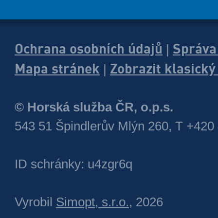
Ochrana osobních údajů
Správa
|
Mapa stránek
Zobrazit klasick
|
© Horská služba ČR, o.p.s.
543 51 Špindlerův Mlýn 260, T +420
ID schránky: u4zgr6q
Vyrobil
Simopt, s.r.o.
, 2026