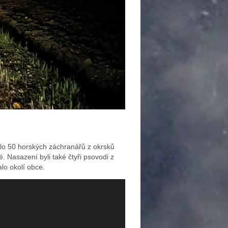
lo 50 horských záchranářů z okrsků
 Nasazení byli také čtyři psovodi z
lo okolí obce.