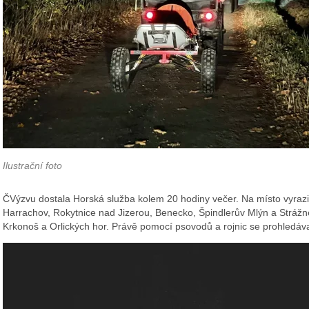
Ilustrační foto
ČVýzvu dostala Horská služba kolem 20 hodiny večer. Na místo vyrazi
Harrachov, Rokytnice nad Jizerou, Benecko, Špindlerův Mlýn a Strážné.
Krkonoš a Orlických hor. Právě pomocí psovodů a rojnic se prohledáva