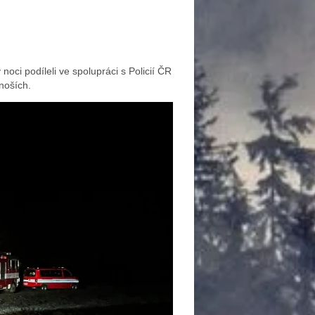
oci podíleli ve spolupráci s Policií ČR
onoších.