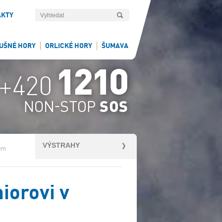
AKTY
UŠNÉ HORY
ORLICKÉ HORY
ŠUMAVA
VÝSTRAHY
tém
iorovi v