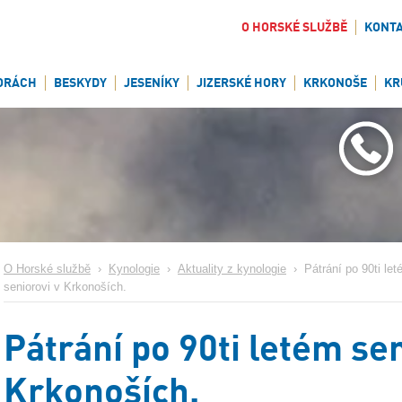
O HORSKÉ SLUŽBĚ
KONT
ORÁCH
BESKYDY
JESENÍKY
JIZERSKÉ HORY
KRKONOŠE
KR
O Horské službě
›
Kynologie
›
Aktuality z kynologie
›
Pátrání po 90ti le
seniorovi v Krkonoších.
Pátrání po 90ti letém sen
Krkonoších.