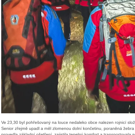
Ve 23,30 byl pohřešovaný na louce nedaleko obce nalezen rojnicí slož
Senior zřejmě upadl a měl zlomenou dolní končetinu, poraněná žebra 
provedla základní ošetření, zajistila tepelný komfort a transportovala