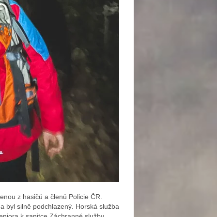
enou z hasičů a členů Policie ČR.
a byl silně podchlazený. Horská služba
 seniora k sanitce Záchranné služby