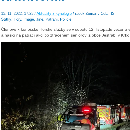
13. 11. 2022, 17:23 /
Aktuality z kynologie
/ radek Zeman / Celá HS
Štítky: Hory, Image, Jiné, Pátrání, Policie
Členové krkonošské Horské služby se v sobotu 12. listopadu večer a v n
a hasiči na pátrací akci po ztraceném seniorovi z obce Jestřabí v Krk