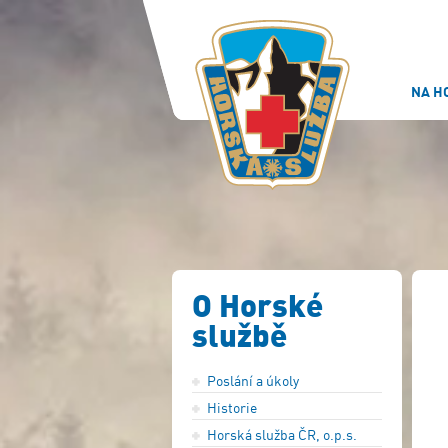
NA H
O Horské
službě
Poslání a úkoly
Historie
Horská služba ČR, o.p.s.