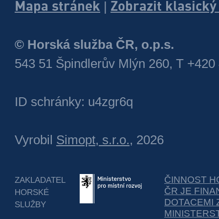
Mapa stránek
Zobrazit klasick
|
© Horská služba ČR, o.p.s.
543 51 Špindlerův Mlýn 260, T +420
ID schránky: u4zgr6q
Vyrobil
Simopt, s.r.o.
, 2026
ČINNOST H
ZAKLADATEL
ČR JE FIN
HORSKÉ
DOTACEMI 
SLUŽBY
MINISTERS