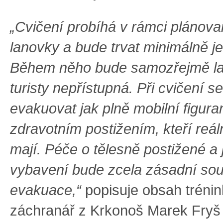
„Cvičení probíhá v rámci plánov
lanovky a bude trvat minimálně j
Během něho bude samozřejmě la
turisty nepřístupná. Při cvičení s
evakuovat jak plně mobilní figurant
zdravotním postižením, kteří reá
mají. Péče o tělesně postižené a j
vybavení bude zcela zásadní sou
evakuace,“
popisuje obsah tréni
záchranář z Krkonoš Marek Fryš