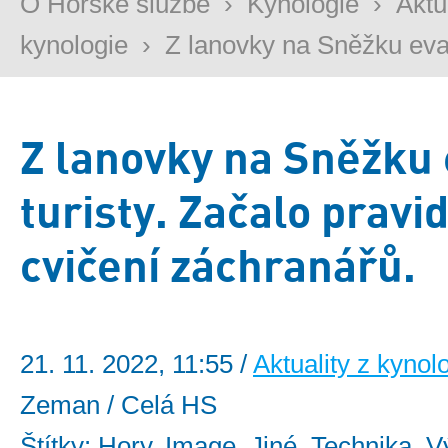
O Horské službě
›
Kynologie
›
Aktu
kynologie
›
Z lanovky na Sněžku evak
Z lanovky na Sněžku 
turisty. Začalo pravi
cvičení záchranářů.
21. 11. 2022, 11:55 /
Aktuality z kynol
Zeman / Celá HS
Štítky: Hory, Image, Jiné, Technika, 