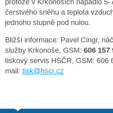
protože v Krkonoších napadlo 5-
čerstvého sněhu a teplota vzduc
jednoho stupně pod nulou.
Bližší informace: Pavel Cingr, ná
služby Krkonoše, GSM:
606 157
tiskový servis HSČR, GSM: 606 6
mail:
tisk@hscr.cz