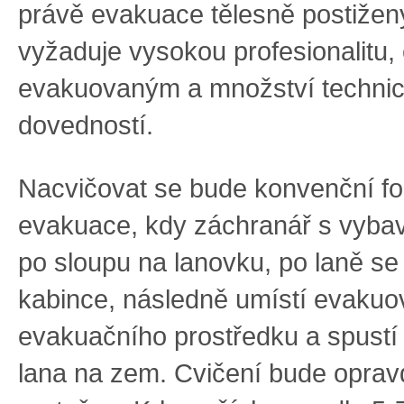
právě evakuace tělesně postižený
vyžaduje vysokou profesionalitu, 
evakuovaným a množství techni
dovedností.
Nacvičovat se bude konvenční f
evakuace, kdy záchranář s vyba
po sloupu na lanovku, po laně se
kabince, následně umístí evaku
evakuačního prostředku a spustí
lana na zem. Cvičení bude opravd