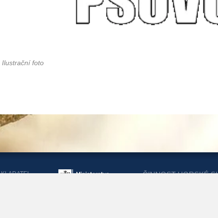
Ilustrační foto
AKLADATEL
ČINNOST HORSKÉ S
ORSKÉ SLUŽBY
DOTACEMI Z MINIST
KRAJŮ