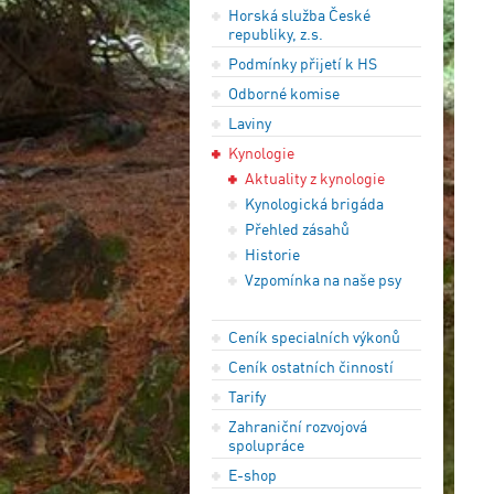
Horská služba České
republiky, z.s.
Podmínky přijetí k HS
Odborné komise
Laviny
Kynologie
Aktuality z kynologie
Kynologická brigáda
Přehled zásahů
Historie
Vzpomínka na naše psy
Ceník specialních výkonů
Ceník ostatních činností
Tarify
Zahraniční rozvojová
spolupráce
E-shop