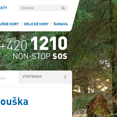
AKTY
UŠNÉ HORY
ORLICKÉ HORY
ŠUMAVA
VÝSTRAHY
ická
kouška