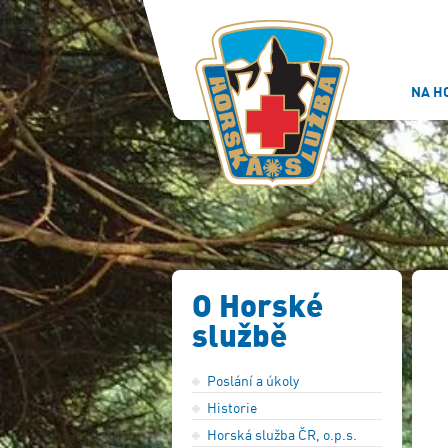
NA H
O Horské
službě
Poslání a úkoly
Historie
Horská služba ČR, o.p.s.