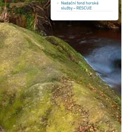
Nadační fond horské
služby – RESCUE