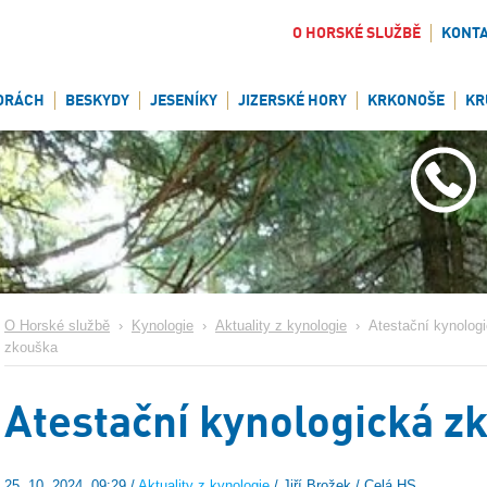
O HORSKÉ SLUŽBĚ
KONT
ORÁCH
BESKYDY
JESENÍKY
JIZERSKÉ HORY
KRKONOŠE
KR
O Horské službě
›
Kynologie
›
Aktuality z kynologie
›
Atestační kynolog
zkouška
Atestační kynologická z
25. 10. 2024, 09:29 /
Aktuality z kynologie
/ Jiří Brožek / Celá HS