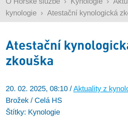
O Horské službě
›
Kynologie
›
Aktu
kynologie
›
Atestační kynologická z
Atestační kynologick
zkouška
20. 02. 2025, 08:10 /
Aktuality z kynol
Brožek / Celá HS
Štítky: Kynologie