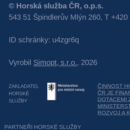
© Horská služba ČR, o.p.s.
543 51 Špindlerův Mlýn 260, T +420
ID schránky: u4zgr6q
Vyrobil
Simopt, s.r.o.
, 2026
ČINNOST H
ZAKLADATEL
ČR JE FIN
HORSKÉ
DOTACEMI 
SLUŽBY
MINISTERS
ROZVOJ A 
PARTNEŘI HORSKÉ SLUŽBY