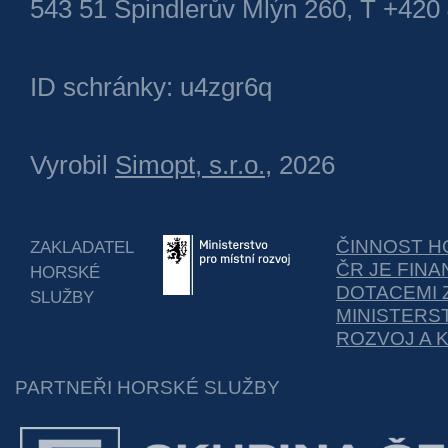
543 51 Špindlerův Mlýn 260, T +420
ID schránky: u4zgr6q
Vyrobil
Simopt, s.r.o.
, 2026
ČINNOST H
ZAKLADATEL
ČR JE FIN
HORSKÉ
DOTACEMI 
SLUŽBY
MINISTERS
ROZVOJ A 
PARTNEŘI HORSKÉ SLUŽBY