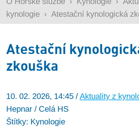
O Horské službě
›
Kynologie
›
Aktu
kynologie
›
Atestační kynologická z
Atestační kynologick
zkouška
10. 02. 2026, 14:45 /
Aktuality z kynol
Hepnar / Celá HS
Štítky: Kynologie