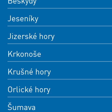
Beskydy
Jeseníky
Jizerské hory
Krkonoše
Krušné hory
Orlické hory
Šumava