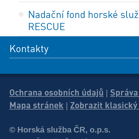
Nadační fond horské služ
RESCUE
Kontakty
Ochrana osobních údajů
Správa
|
Mapa stránek
Zobrazit klasick
|
© Horská služba ČR, o.p.s.