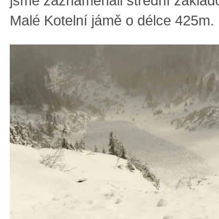
jsme zaznamenali střední základ
Malé Kotelní jámě o délce 425m.