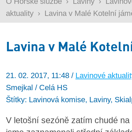
O Horské službě
›
Laviny
›
Lavinov
aktuality
›
Lavina v Malé Kotelní jám
Lavina v Malé Koteln
21. 02. 2017, 11:48 /
Lavinové aktualit
Smejkal / Celá HS
Štítky: Lavinová komise, Laviny, Skia
V letošní sezóně zatím chudé na 