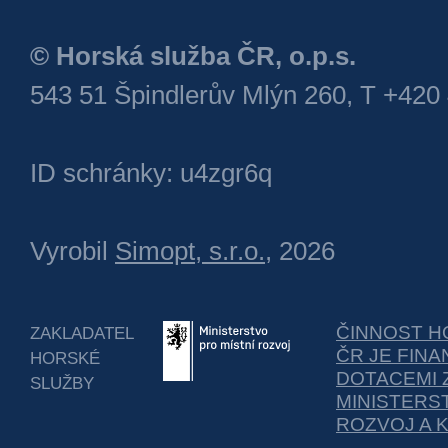
© Horská služba ČR, o.p.s.
543 51 Špindlerův Mlýn 260, T +420
ID schránky: u4zgr6q
Vyrobil
Simopt, s.r.o.
, 2026
ČINNOST H
ZAKLADATEL
ČR JE FIN
HORSKÉ
DOTACEMI 
SLUŽBY
MINISTERS
ROZVOJ A 