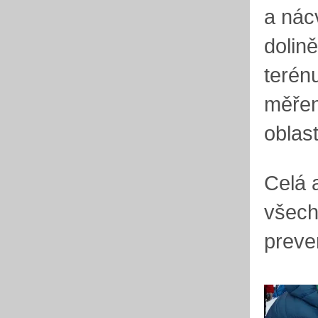
a nác
dolin
terén
měření
oblast
Celá 
všech
preve