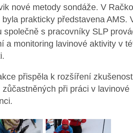
vik nové metody sondáže. V Račk
ě byla prakticky představena AMS. 
u společně s pracovníky SLP prová
 a monitoring lavinové aktivity v té
i.
akce přispěla k rozšíření zkušenost
 zůčastněných při práci v lavinové
nci.