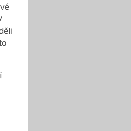
ové
V
děli
to
í