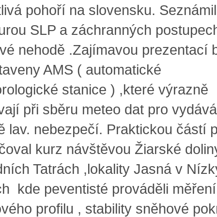
tlivá pohoří na slovensku. Seznámil
turou SLP a záchranných postupech
ové nehodě .Zajímavou prezentací 
taveny AMS ( automatické
rologické stanice ) ,které výrazně
ívají při sběru meteo dat pro vydává
ě lav. nebezpečí. Praktickou částí 
čoval kurz návštěvou Žiarské dolin
ních Tatrách ,lokality Jasná v Níz
ch kde peventisté prováděli měření
vého profilu , stability sněhové po