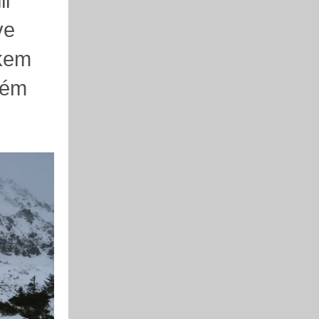
li
ve
skem
kém