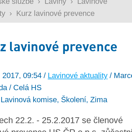
ké službě
›
Laviny
›
Lavinové
ty
›
Kurz lavinové prevence
z lavinové prevence
. 2017, 09:54 /
Lavinové aktuality
/ Marc
da / Celá HS
: Lavinová komise, Školení, Zima
ech 22.2. - 25.2.2017 se členové