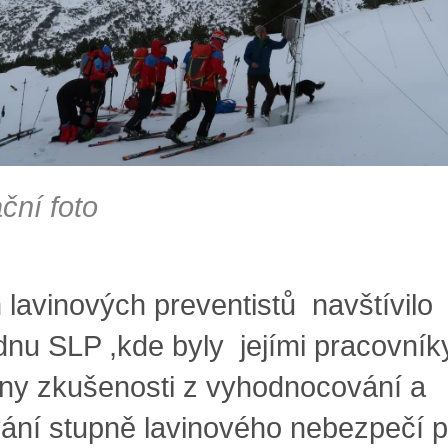
ační foto
avinových preventistů navštívilo
dnu SLP ,kde byly jejími pracovník
ny zkušenosti z vyhodnocování a
ání stupně lavinového nebezpečí p