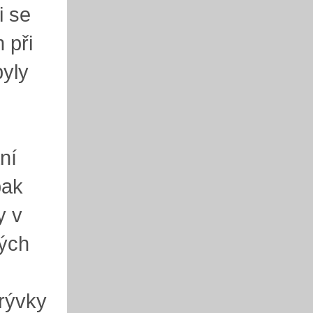
i se
 při
byly
ní
pak
y v
kých
krývky