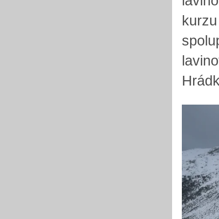
lavin
kurzu
spolu
lavin
Hrádk