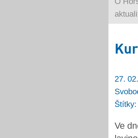
O Hors
aktuali
Kur
27. 02
Svobo
Štítky
Ve dn