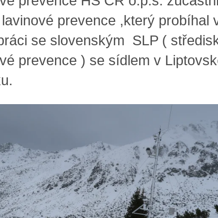
ové prevence HS ČR o.p.s. zůčastni
 lavinové prevence ,
který probíhal 
práci se slovenským SLP ( středi
ové prevence ) se sídlem v Liptovs
u.