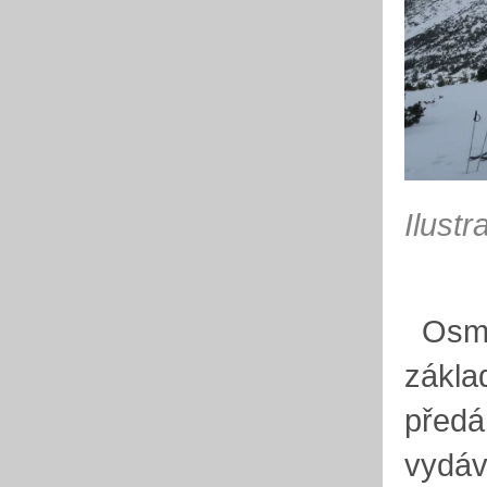
Ilustr
Osm l
zákla
předá
vydáv