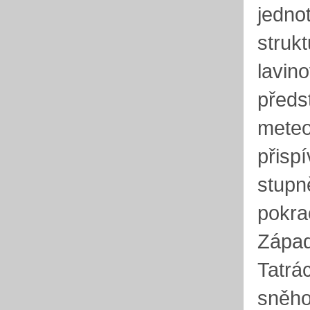
jedno
struk
lavin
předs
meteo
přisp
stupn
pokra
Západ
Tatrá
sněho