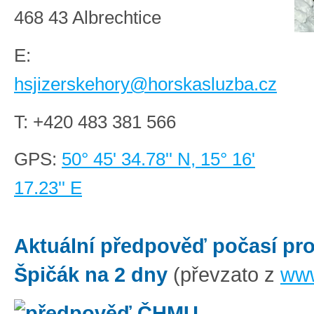
468 43 Albrechtice
E:
hsjizerskehory@horskasluzba.cz
T:
+420 483 381 566
GPS:
50° 45' 34.78'' N, 15° 16'
17.23'' E
Aktuální předpověď počasí pr
Špičák na 2 dny
(převzato z
www