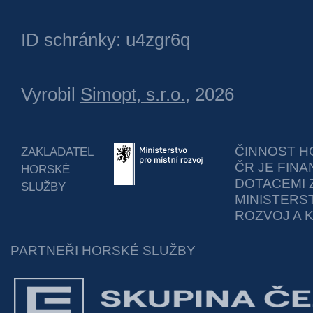
ID schránky: u4zgr6q
Vyrobil
Simopt, s.r.o.
, 2026
ČINNOST H
ZAKLADATEL
ČR JE FIN
HORSKÉ
DOTACEMI 
SLUŽBY
MINISTERS
ROZVOJ A 
PARTNEŘI HORSKÉ SLUŽBY