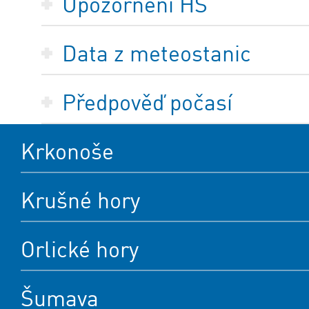
Upozornění HS
Data z meteostanic
Předpověď počasí
Krkonoše
Krušné hory
Orlické hory
Šumava