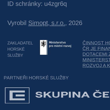
ID schránky: u4zgr6q
Vyrobil
Simopt, s.r.o.
, 2026
ČINNOST H
ZAKLADATEL
ČR JE FIN
HORSKÉ
DOTACEMI 
SLUŽBY
MINISTERS
ROZVOJ A 
PARTNEŘI HORSKÉ SLUŽBY