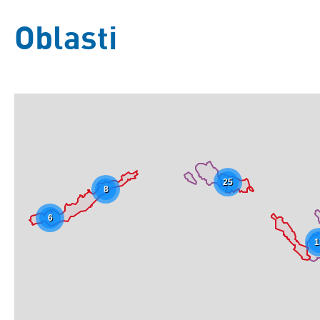
Oblasti
25
8
6
1
Základní
Satelitní
Turistická