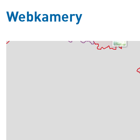
Webkamery
Základní
Satelitní
Turistická