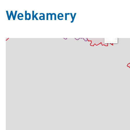
Webkamery
Základní
Satelitní
Turistická