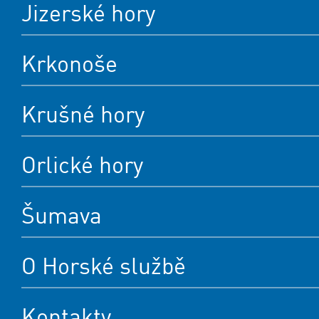
Jizerské hory
Krkonoše
Krušné hory
Orlické hory
Šumava
O Horské službě
Kontakty