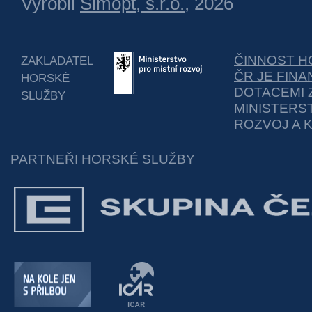
Vyrobil
Simopt, s.r.o.
, 2026
ČINNOST H
ZAKLADATEL
ČR JE FIN
HORSKÉ
DOTACEMI 
SLUŽBY
MINISTERS
ROZVOJ A 
PARTNEŘI HORSKÉ SLUŽBY