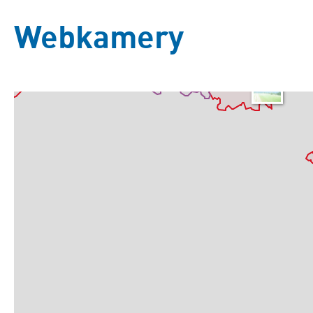
Webkamery
Základní
Satelitní
Turistická