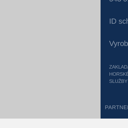
ID sc
Vyrob
ZAKLAD
HORSK
SLUŽBY
PARTNE