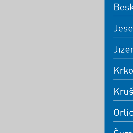
Bes
Jese
Jize
Krk
Kruš
Orli