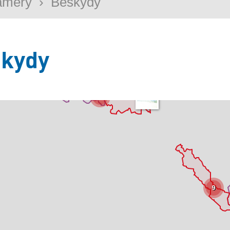
amery
›
Beskydy
kydy
26
9
+
−