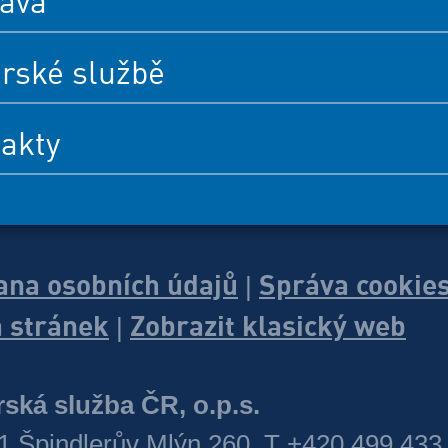
ava
rské službě
akty
ana osobních údajů
Správa cookie
|
 stránek
Zobrazit klasický web
|
ská služba ČR, o.p.s.
1 Špindlerův Mlýn 260, T +420 499 433