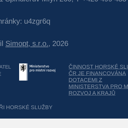
hránky: u4zgr6q
il
Simopt, s.r.o.
, 2026
ČINNOST HORSKÉ SL
ATEL
ČR JE FINANCOVÁNA
É
DOTACEMI Z
MINISTERSTVA PRO M
ROZVOJ A KRAJŮ
ŘI HORSKÉ SLUŽBY