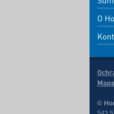
Šum
O Ho
Kont
Ochr
Mapa
© Hor
543 5