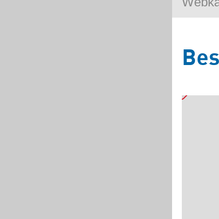
Webk
Bes
5
3
2
Základní
Satelitní
Turistická