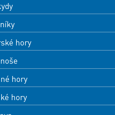
kydy
níky
rské hory
onoše
né hory
cké hory