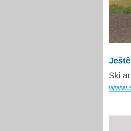
Ješt
Ski a
www.s