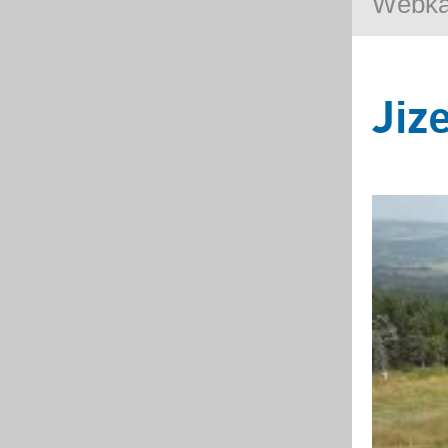
Webk
Jiz