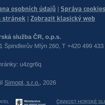
ana osobních údajů
Správa cookie
|
 stránek
Zobrazit klasický web
|
ská služba ČR, o.p.s.
1 Špindlerův Mlýn 260, T +420 499 433
hránky: u4zgr6q
il
Simopt, s.r.o.
, 2026
ČINNOST HORSKÉ SL
ATEL