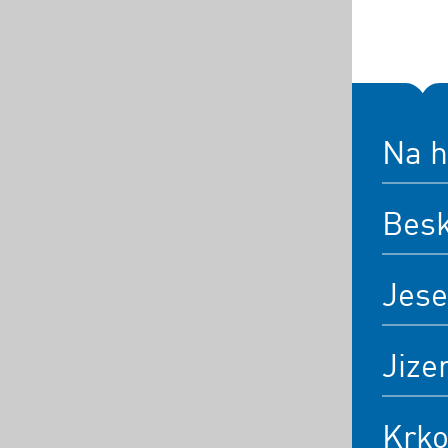
Na h
Bes
Jese
Jize
Krk