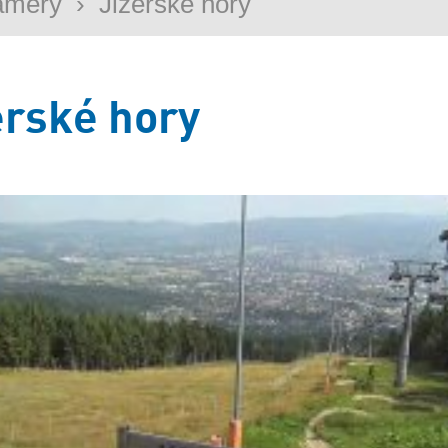
amery
›
Jizerské hory
erské hory