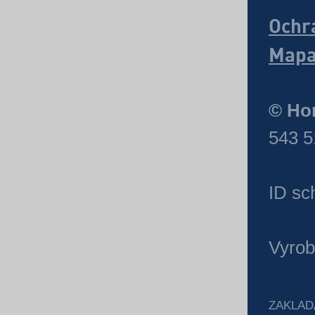
Ochr
Mapa
© Hor
543 5
ID sc
Vyrob
ZAKLAD