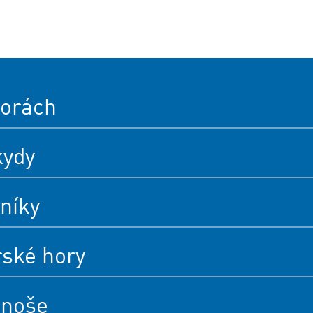
orách
kydy
níky
rské hory
onoše