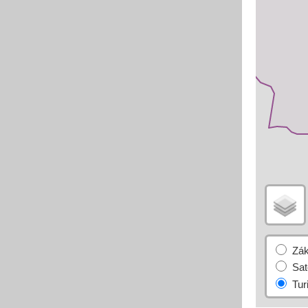
Základní
Satelitní
Turistická