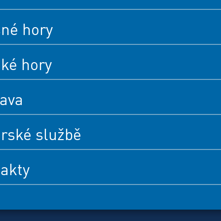
né hory
cké hory
ava
rské službě
akty