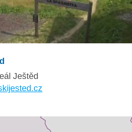
ěd
reál Ještěd
kijested.cz