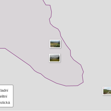
+
−
Leaflet