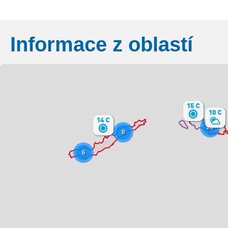
Informace z oblastí
Základní
Satelitní
Turistická
25
8
6