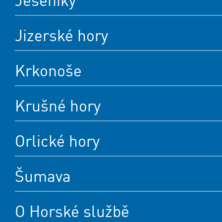
Jeseníky
Jizerské hory
Krkonoše
Krušné hory
Orlické hory
Šumava
O Horské službě