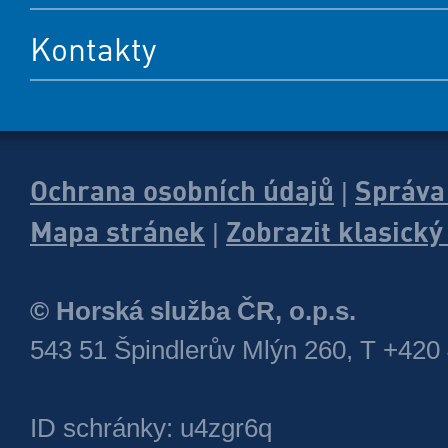
Kontakty
Ochrana osobních údajů
Správa
|
Mapa stránek
Zobrazit klasick
|
© Horská služba ČR, o.p.s.
543 51 Špindlerův Mlýn 260, T +420
ID schránky: u4zgr6q