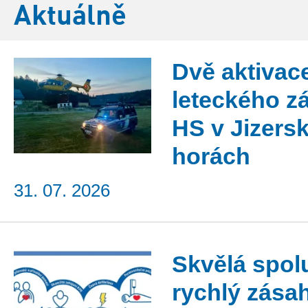
Aktuálně
Dvě aktivac
leteckého z
HS v Jizers
horách
31. 07. 2026
Skvělá spol
rychlý zása