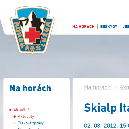
NA HORÁCH
BESKYDY
JE
Na horách
Na horách
›
Akt
Skialp It
Aktuálně
Aktuality
Tiskové zprávy
02. 03. 2012, 15: