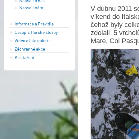
Napsali o nás
V dubnu 2011 se
Napsali nám
víkend do Italsk
čehož byly celk
Informace a Pravidla
zdolali 5 vrchol
Časopis Horské služby
Mare, Col Pasqu
Video a foto galerie
Záchranné akce
Ke stažení