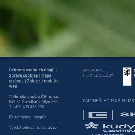
Ochrana osobních údajů
|
ZAKLADATEL
Správa cookies
Mapa
HORSKÉ SLUŽBY
|
stránek
Zobrazit mobilní
|
web
© Horská služba ČR, o.p.s.
PARTNEŘI HORSKÉ SLUŽB
543 51 Špindlerův Mlýn 260,
T +420 499 433 230
ID schránky: u4zgr6q
Vyrobil
Simopt, s.r.o.
, 2026