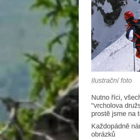
Ilustrační foto
Nutno říci, všec
"vrcholova družs
prostě jsme na t
Každopádně nám 
obrázků