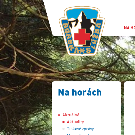
NA H
Na horách
Aktuálně
Aktuality
Tiskové zprávy