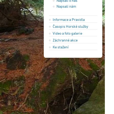
Napsali o nás
Napsali nám
Informace a Pravidla
Časopis Horské služby
Video a foto galerie
Záchranné akce
Ke stažení