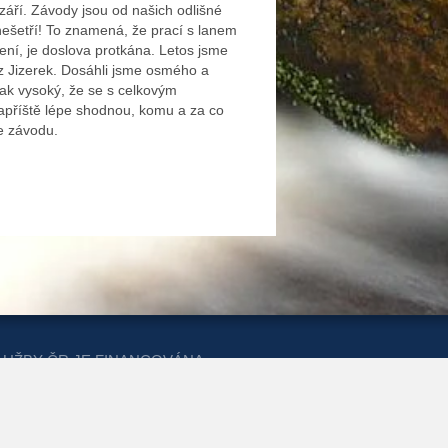
září. Závody jsou od našich odlišné
 nešetří! To znamená, že prací s lanem
ení, je doslova protkána. Letos jsme
z Jizerek. Dosáhli jsme osmého a
tak vysoký, že se s celkovým
apříště lépe shodnou, komu a za co
 závodu.
LUŽBY ČR JE FINANCOVÁNA
ERSTVA PRO MÍSTNÍ ROZVOJ A