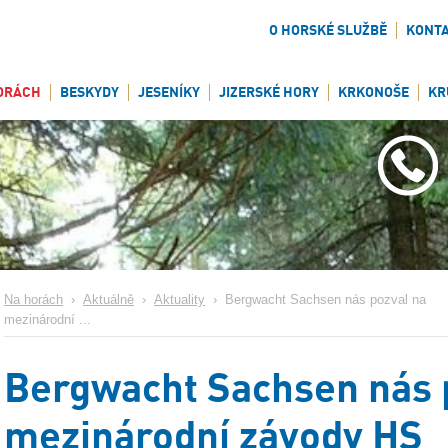
O HORSKÉ SLUŽBĚ
KONT
ORÁCH
BESKYDY
JESENÍKY
JIZERSKÉ HORY
KRKONOŠE
KR
Na horách
›
Aktuálně
›
Aktuality
›
Bergwacht Sachsen nás pozval na
mezinárodní ...
Bergwacht Sachsen nás 
mezinárodní závody HS