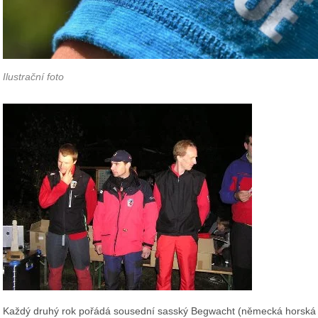
Ilustrační foto
Každý druhý rok pořádá sousední sasský Begwacht (německá horská 