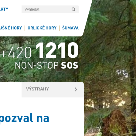
AKTY
UŠNÉ HORY
ORLICKÉ HORY
ŠUMAVA
VÝSTRAHY
pozval na