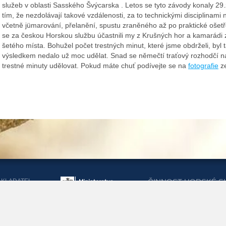
služeb v oblasti Sasského Švýcarska . Letos se tyto závody konaly 29.
tím, že nezdolávají takové vzdálenosti, za to technickými disciplinami
včetně jümarování, přelanění, spustu zraněného až po praktické ošetř
se za českou Horskou službu účastnili my z Krušných hor a kamarádi 
šetého místa. Bohužel počet trestných minut, které jsme obdrželi, byl 
výsledkem nedalo už moc udělat. Snad se němečtí traťový rozhodčí n
trestné minuty udělovat. Pokud máte chuť podívejte se na
fotografie
ze
AKLADATEL
ČINNOST HORSKÉ S
ORSKÉ SLUŽBY
DOTACEMI Z MINIST
KRAJŮ