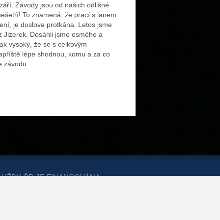
září. Závody jsou od našich odlišné
 nešetří! To znamená, že prací s lanem
ení, je doslova protkána. Letos jsme
z Jizerek. Dosáhli jsme osmého a
tak vysoký, že se s celkovým
apříště lépe shodnou, komu a za co
 závodu.
LUŽBY ČR JE FINANCOVÁNA
ERSTVA PRO MÍSTNÍ ROZVOJ A