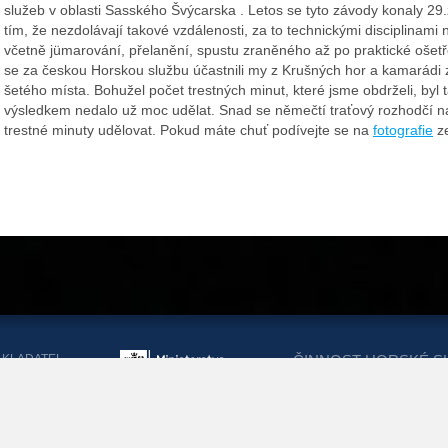
služeb v oblasti Sasského Švýcarska . Letos se tyto závody konaly 29.
tím, že nezdolávají takové vzdálenosti, za to technickými disciplinami
včetně jümarování, přelanění, spustu zraněného až po praktické ošetř
se za českou Horskou službu účastnili my z Krušných hor a kamarádi 
šetého místa. Bohužel počet trestných minut, které jsme obdrželi, byl 
výsledkem nedalo už moc udělat. Snad se němečtí traťový rozhodčí n
trestné minuty udělovat. Pokud máte chuť podívejte se na
fotografie
ze
AKLADATEL
ČINNOST HORSKÉ S
ORSKÉ SLUŽBY
DOTACEMI Z MINIST
KRAJŮ