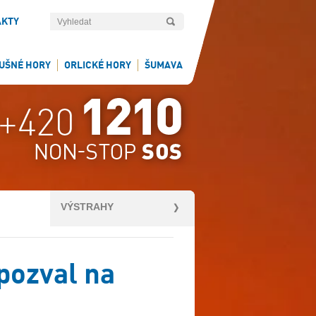
AKTY
UŠNÉ HORY
ORLICKÉ HORY
ŠUMAVA
VÝSTRAHY
pozval na