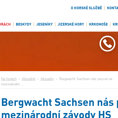
O HORSKÉ SLUŽBĚ
KONT
ORÁCH
BESKYDY
JESENÍKY
JIZERSKÉ HORY
KRKONOŠE
KR
Na horách
›
Aktuálně
›
Aktuality
›
Bergwacht Sachsen nás pozval na
mezinárodní ...
Bergwacht Sachsen nás 
mezinárodní závody HS