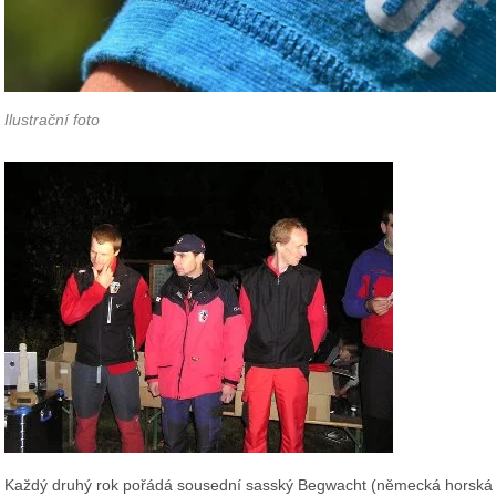
Ilustrační foto
Každý druhý rok pořádá sousední sasský Begwacht (německá horská 