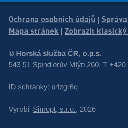
Ochrana osobních údajů
Správa
|
Mapa stránek
Zobrazit klasick
|
© Horská služba ČR, o.p.s.
543 51 Špindlerův Mlýn 260, T +420
ID schránky: u4zgr6q
Vyrobil
Simopt, s.r.o.
, 2026