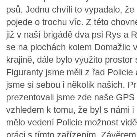
psů. Jednu chvíli to vypadalo, ž
pojede o trochu víc. Z této chovn
již v naší brigádě dva psi Rys a R
se na plochách kolem Domažlic 
krajině, dále bylo využito prostor 
Figuranty jsme měli z řad Policie a
jsme si sebou i několik našich. Pr
prezentovali jsme zde naše GPS 
vzhledem k tomu, že byl s námi i
mělo vedení Policie možnost vidět
práci s tímto zařízením. Závěrem