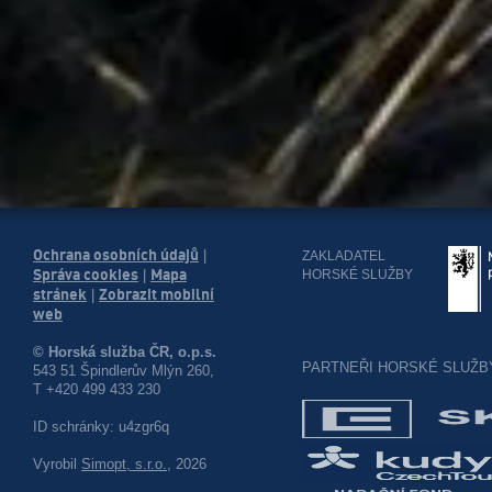
Ochrana osobních údajů
|
ZAKLADATEL
Správa cookies
Mapa
HORSKÉ SLUŽBY
|
stránek
Zobrazit mobilní
|
web
© Horská služba ČR, o.p.s.
PARTNEŘI HORSKÉ SLUŽB
543 51 Špindlerův Mlýn 260,
T +420 499 433 230
ID schránky: u4zgr6q
Vyrobil
Simopt, s.r.o.
, 2026