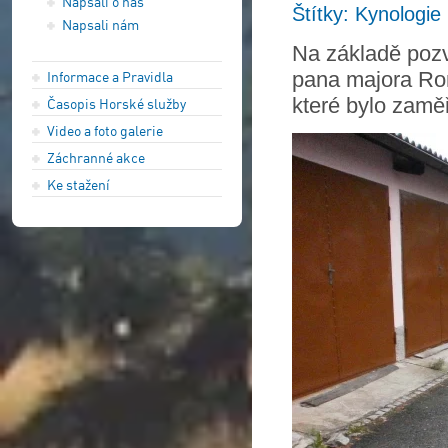
Napsali o nás
Štítky: Kynologie
Napsali nám
Na základě poz
pana majora Rom
Informace a Pravidla
které bylo zamě
Časopis Horské služby
Video a foto galerie
Záchranné akce
Ke stažení