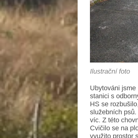
Ilustrační foto
Ubytováni jsme b
stanici s odbor
HS se rozbušilo
služebních psů.
víc. Z této chov
Cvičilo se na p
využito prostor s