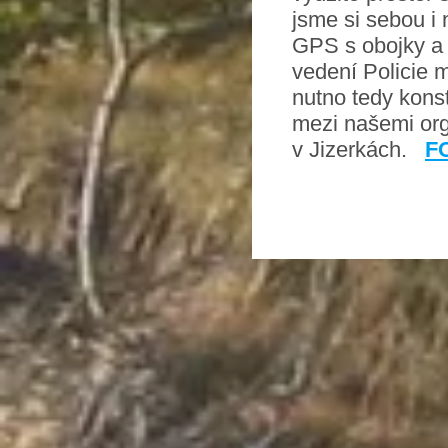
jsme si sebou i 
GPS s obojky a 
vedení Policie m
nutno tedy konst
mezi našemi org
v Jizerkách.
F