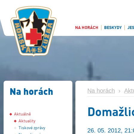
NA HORÁCH
BESKYDY
JE
Na horách
Na horách
›
Akt
Domažli
Aktuálně
Aktuality
Tiskové zprávy
26. 05. 2012, 21: