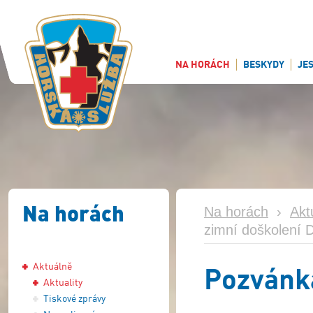
NA HORÁCH
BESKYDY
JE
Na horách
Na horách
›
Akt
zimní doškolení 
Aktuálně
Pozvánka
Aktuality
Tiskové zprávy