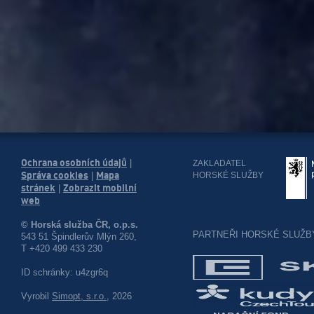
Ochrana osobních údajů
|
ZAKLADATEL
Správa cookies
Mapa
HORSKÉ SLUŽBY
|
stránek
Zobrazit mobilní
|
web
© Horská služba ČR, o.p.s.
PARTNEŘI HORSKÉ SLUŽB
543 51 Špindlerův Mlýn 260,
T +420 499 433 230
ID schránky: u4zgr6q
Vyrobil
Simopt, s.r.o.
, 2026