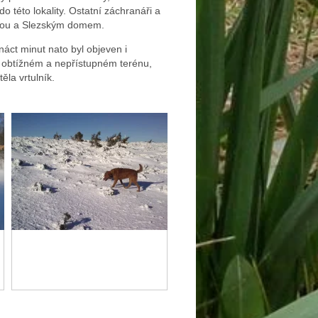
 této lokality. Ostatní záchranáři a
oudou a Slezským domem.
áct minut nato byl objeven i
v obtížném a nepřístupném terénu,
ěla vrtulník.