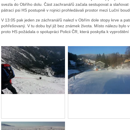
svezla do Obřího dolu. Část zachranářů začala sestupovat a slaňovat do
pátrací psi HS postupně v rojnici prohledávali prostor mezi Luční b
V 13:05 pak jeden ze záchranářů nalezl v Obřím dole stopy krve a patn
pohřešovaný. V tu dobu byl již bez známek života. Místo nálezu bylo 
proto HS požádala o spolupráci Policii ČR, která poskytla k vyproštění t