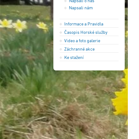
Napsali o nás
Napsali nám
Informace a Pravidla
Časopis Horské služby
Video a foto galerie
Záchranné akce
Ke stažení