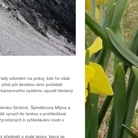
arády odveden na pokoj, kde ho však
 před půl desátou ráno požádali
 kamerového systému opustil hledaný
 okrsku Strážné, Špindlerova Mlýna a
 vyrazil do terénu a prohledával
vycvičených k vyhledávání osob v
ý předmět u malé laviny, která se