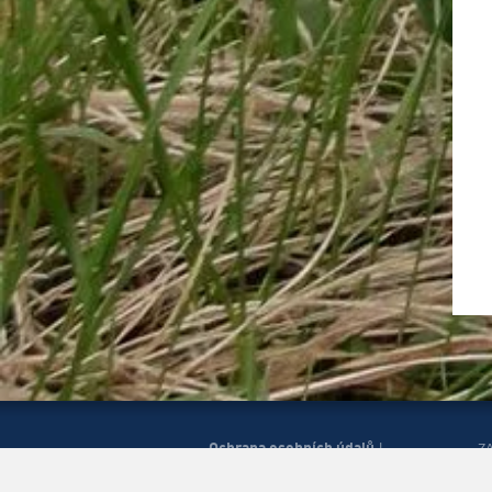
Ochrana osobních údajů
|
Z
Správa cookies
Mapa
H
|
stránek
Zobrazit mobilní
|