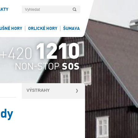
AKTY
UŠNÉ HORY
ORLICKÉ HORY
ŠUMAVA
VÝSTRAHY
udy