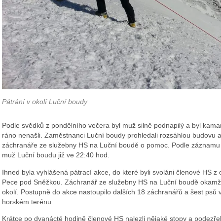
Pátrání v okolí Luční boudy
Podle svědků z pondělního večera byl muž silně podnapilý a byl kam
ráno nenašli. Zaměstnanci Luční boudy prohledali rozsáhlou budovu a
záchranáře ze služebny HS na Luční boudě o pomoc. Podle záznamu
muž Luční boudu již ve 22:40 hod.
Ihned byla vyhlášená pátrací akce, do které byli svoláni členové HS z
Pece pod Sněžkou. Záchranář ze služebny HS na Luční boudě okamžitě
okolí. Postupně do akce nastoupilo dalších 18 záchranářů a šest psů 
horském terénu.
Krátce po dvanácté hodině členové HS nalezli nějaké stopy a podezřel