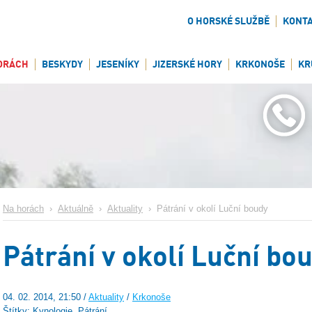
O HORSKÉ SLUŽBĚ
KONT
ORÁCH
BESKYDY
JESENÍKY
JIZERSKÉ HORY
KRKONOŠE
KR
Na horách
›
Aktuálně
›
Aktuality
›
Pátrání v okolí Luční boudy
Pátrání v okolí Luční bo
04. 02. 2014, 21:50 /
Aktuality
/
Krkonoše
Štítky: Kynologie, Pátrání