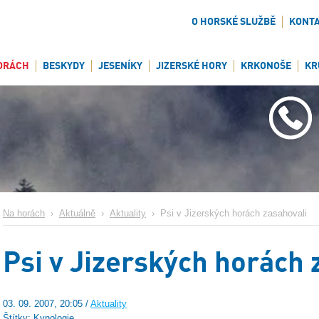
O HORSKÉ SLUŽBĚ
KONT
ORÁCH
BESKYDY
JESENÍKY
JIZERSKÉ HORY
KRKONOŠE
KR
Na horách
›
Aktuálně
›
Aktuality
›
Psi v Jizerských horách zasahovali
Psi v Jizerských horách 
03. 09. 2007, 20:05 /
Aktuality
Štítky: Kynologie