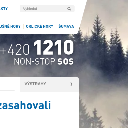
AKTY
UŠNÉ HORY
ORLICKÉ HORY
ŠUMAVA
VÝSTRAHY
zasahovali