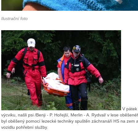
Ilustrační foto
V pátek 
výcviku, našli psi /Benji - P. Hořejší, Merlin - A. Rydval/ v lese oběše
byl oběšený pomocí lezecké techniky spuštěn záchranáři HS na zem a
vozidlu pohřební služby.