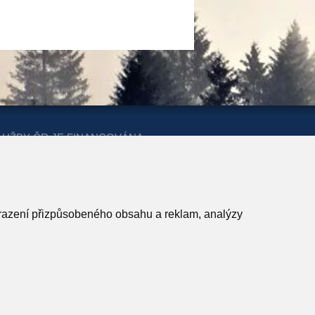
LUŽBY ČR JE FINANCOVÁNA
ERSTVA PRO MÍSTNÍ ROZVOJ A
obrazení přizpůsobeného obsahu a reklam, analýzy