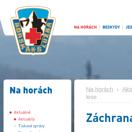
NA HORÁCH
BESKYDY
JE
Na horách
Na horách
›
Akt
lese
Aktuálně
Záchrana
Aktuality
Tiskové zprávy