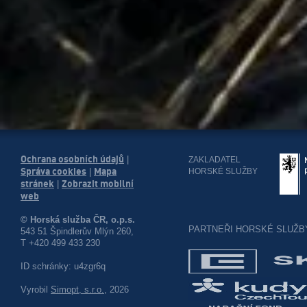
Ochrana osobních údajů
|
ZAKLADATEL
Správa cookies
Mapa
HORSKÉ SLUŽBY
|
stránek
Zobrazit mobilní
|
web
© Horská služba ČR, o.p.s.
PARTNEŘI HORSKÉ SLUŽB
543 51 Špindlerův Mlýn 260,
T +420 499 433 230
ID schránky: u4zgr6q
Vyrobil
Simopt, s.r.o.
, 2026