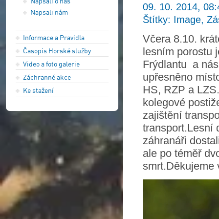
Napsali o nás
09. 10. 2014, 08:
Napsali nám
Štítky: Image, Z
Včera 8.10. krá
Informace a Pravidla
lesním porostu 
Časopis Horské služby
Frýdlantu a nás
Video a foto galerie
upřesněno místo
Záchranné akce
HS, RZP a LZS. 
Ke stažení
kolegové postiž
zajištění transp
transport.Lesní 
záhranáři dostal
ale po téměř dv
smrt.Děkujeme