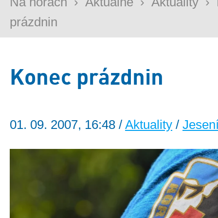
Na horách
›
Aktuálně
›
Aktuality
›
prázdnin
Konec prázdnin
01. 09. 2007, 16:48 /
Aktuality
/
Jesen