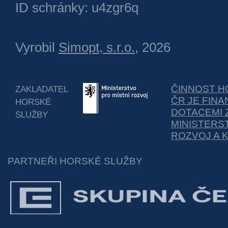
ID schránky: u4zgr6q
Vyrobil
Simopt, s.r.o.
, 2026
ČINNOST H
ZAKLADATEL
ČR JE FIN
HORSKÉ
DOTACEMI 
SLUŽBY
MINISTERS
ROZVOJ A 
PARTNEŘI HORSKÉ SLUŽBY