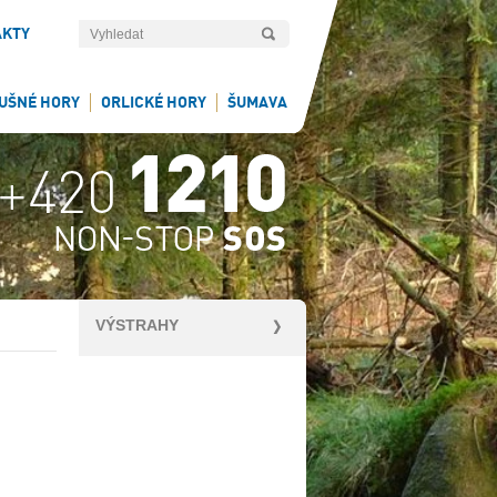
AKTY
UŠNÉ HORY
ORLICKÉ HORY
ŠUMAVA
VÝSTRAHY