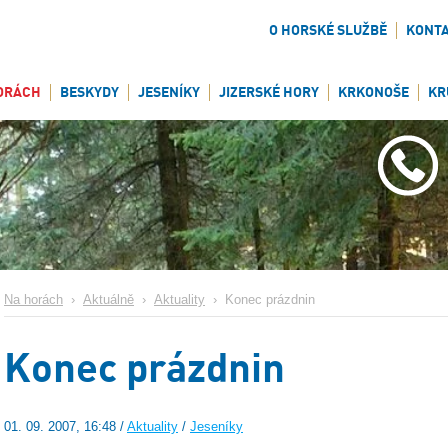
O HORSKÉ SLUŽBĚ
KONT
ORÁCH
BESKYDY
JESENÍKY
JIZERSKÉ HORY
KRKONOŠE
KR
Na horách
›
Aktuálně
›
Aktuality
›
Konec prázdnin
Konec prázdnin
01. 09. 2007, 16:48 /
Aktuality
/
Jeseníky