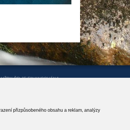
LUŽBY ČR JE FINANCOVÁNA
ERSTVA PRO MÍSTNÍ ROZVOJ A
obrazení přizpůsobeného obsahu a reklam, analýzy