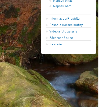
Napsali o nás
Napsali nám
Informace a Pravidla
Časopis Horské služby
Video a foto galerie
Záchranné akce
Ke stažení