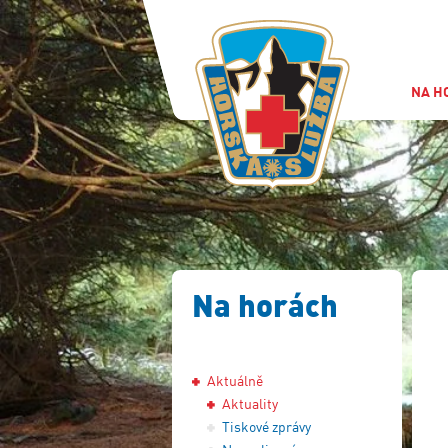
NA H
Na horách
Aktuálně
Aktuality
Tiskové zprávy