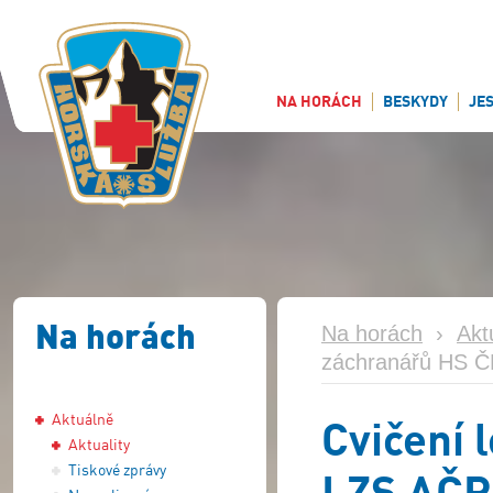
NA HORÁCH
BESKYDY
JE
Na horách
Na horách
›
Akt
záchranářů HS ČR
Aktuálně
Cvičení 
Aktuality
Tiskové zprávy
LZS AČR