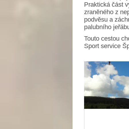
Praktická část 
zraněného z nep
podvěsu a zách
palubního jeřáb
Touto cestou c
Sport service Š