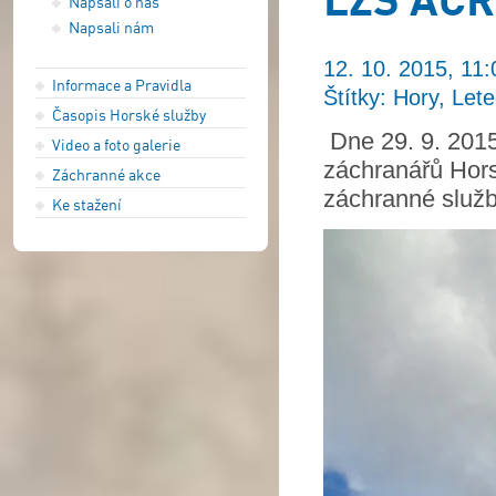
Napsali o nás
Napsali nám
12. 10. 2015, 11:
Informace a Pravidla
Štítky: Hory, Let
Časopis Horské služby
Dne 29. 9. 2015
Video a foto galerie
záchranářů Hor
Záchranné akce
záchranné služ
Ke stažení