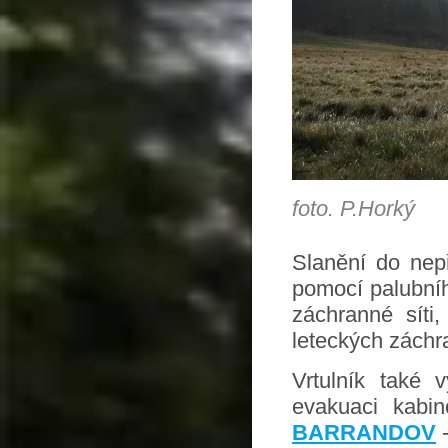
foto. P.Horký
Slanění do nepř
pomocí palubníh
záchranné síti
leteckých záchr
Vrtulník také v
evakuaci kabin
BARRANDOV
-