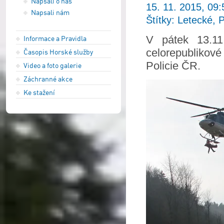
Napsali o nás
15. 11. 2015, 09:
Napsali nám
Štítky: Letecké, P
V pátek 13.11
Informace a Pravidla
celorepublikové
Časopis Horské služby
Policie ČR.
Video a foto galerie
Záchranné akce
Ke stažení