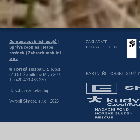
Ochrana osobních údajů
|
ZAKLADATEL
Správa cookies
Mapa
HORSKÉ SLUŽBY
|
stránek
Zobrazit mobilní
|
web
© Horská služba ČR, o.p.s.
PARTNEŘI HORSKÉ SLUŽB
543 51 Špindlerův Mlýn 260,
T +420 499 433 230
ID schránky: u4zgr6q
Vyrobil
Simopt, s.r.o.
, 2026