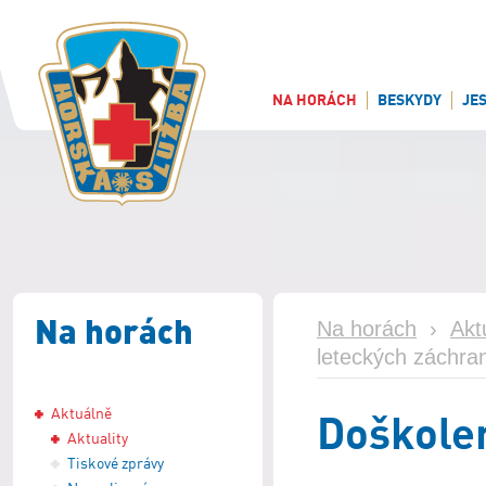
NA HORÁCH
BESKYDY
JE
Na horách
Na horách
›
Akt
leteckých záchra
Aktuálně
Doškolen
Aktuality
Tiskové zprávy