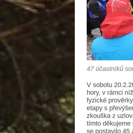
47 účastníků so
V sobotu 20.2.2
hory, v rámci ní
fyzické prověrky
etapy s převýše
zkouška z uzlov
tímto děkujeme 
se postavilo 45