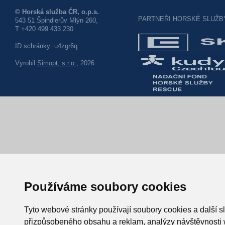
© Horská služba ČR, o.p.s.
PARTNEŘI HORSKÉ SLUŽB
543 51 Špindlerův Mlýn 260,
T +420 499 433 230
ID schránky: u4zgr6q
Vyrobil
Simopt, s.r.o.
, 2026
Používáme soubory cookies
Tyto webové stránky používají soubory cookies a další sl
přizpůsobeného obsahu a reklam, analýzy návštěvnosti w