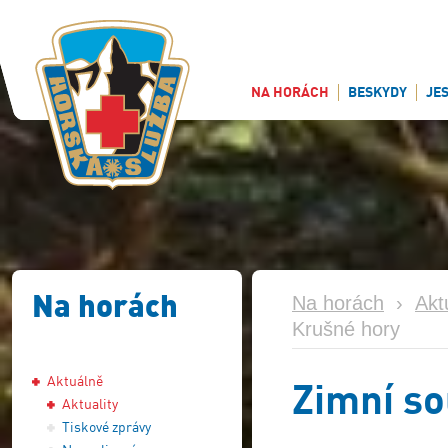
NA HORÁCH
BESKYDY
JE
Na horách
Na horách
›
Akt
Krušné hory
Aktuálně
Zimní so
Aktuality
Tiskové zprávy