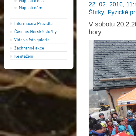
Napsali o nás
22. 02. 2016, 11:
Napsali nám
Štítky: Fyzické p
V sobotu 20.2.2
Informace a Pravidla
hory
Časopis Horské služby
Video a foto galerie
Záchranné akce
Ke stažení