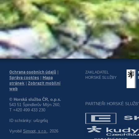
Ochrana osobních údajů
|
ZAKLADATEL
Správa cookies
Mapa
HORSKÉ SLUŽBY
|
stránek
Zobrazit mobilní
|
web
© Horská služba ČR, o.p.s.
PARTNEŘI HORSKÉ SLUŽB
543 51 Špindlerův Mlýn 260,
T +420 499 433 230
ID schránky: u4zgr6q
Vyrobil
Simopt, s.r.o.
, 2026