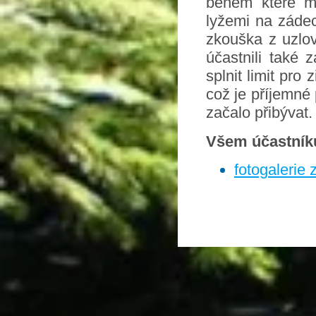
během které mě
lyžemi na zádec
zkouška z uzlo
účastnili také 
splnit limit pro
což je příjemné
začalo přibývat.
Všem účastník
fotogalerie 