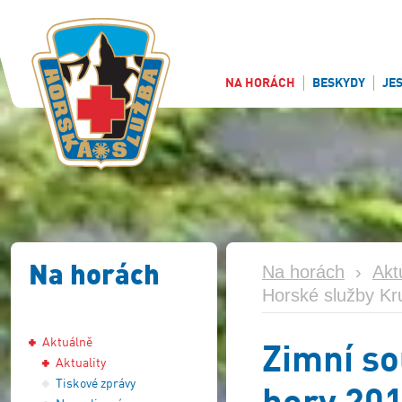
NA HORÁCH
BESKYDY
JE
Na horách
Na horách
›
Akt
Horské služby Kr
Aktuálně
Zimní so
Aktuality
Tiskové zprávy
hory 20