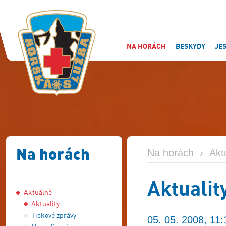
NA HORÁCH
BESKYDY
JE
Na horách
Na horách
›
Akt
Aktualit
Aktuálně
Aktuality
Tiskové zprávy
05. 05. 2008, 11: