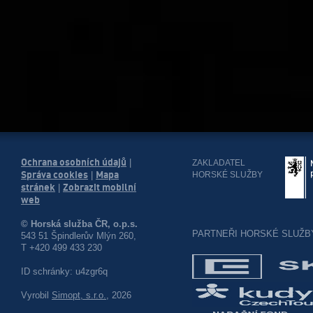
Ochrana osobních údajů
|
ZAKLADATEL
Správa cookies
Mapa
HORSKÉ SLUŽBY
|
stránek
Zobrazit mobilní
|
web
© Horská služba ČR, o.p.s.
PARTNEŘI HORSKÉ SLUŽB
543 51 Špindlerův Mlýn 260,
T +420 499 433 230
ID schránky: u4zgr6q
Vyrobil
Simopt, s.r.o.
, 2026