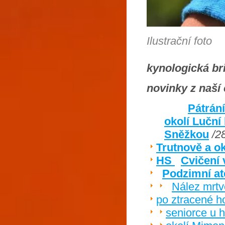
Ilustrační foto
kynologická b
novinky z naší 
Pátrání
okolí Luční
Sněžkou
/2
Trutnově a ok
HS
Cvičení 
Podzimní at
Nález mrtv
po ztracené 
seniorce u 