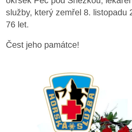
okrsek Pec pod Sněžkou, lékaře
služby, který zemřel 8. listopadu
76 let.
Čest jeho památce!