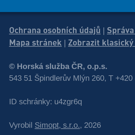
Ochrana osobních údajů
Správa
|
Mapa stránek
Zobrazit klasick
|
© Horská služba ČR, o.p.s.
543 51 Špindlerův Mlýn 260, T +420
ID schránky: u4zgr6q
Vyrobil
Simopt, s.r.o.
, 2026