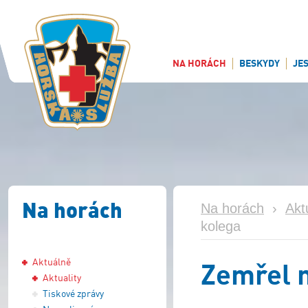
NA HORÁCH
BESKYDY
JE
Na horách
Na horách
›
Akt
kolega
Aktuálně
Zemřel 
Aktuality
Tiskové zprávy