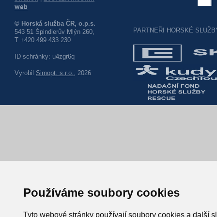
web
© Horská služba ČR, o.p.s.
PARTNEŘI HORSKÉ SLUŽB
543 51 Špindlerův Mlýn 260,
T +420 499 433 230
ID schránky: u4zgr6q
Vyrobil
Simopt, s.r.o.
, 2026
Používáme soubory cookies
Tyto webové stránky používají soubory cookies a další sl