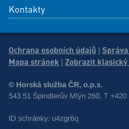
Kontakty
Ochrana osobních údajů
Správa
|
Mapa stránek
Zobrazit klasick
|
© Horská služba ČR, o.p.s.
543 51 Špindlerův Mlýn 260, T +420
ID schránky: u4zgr6q