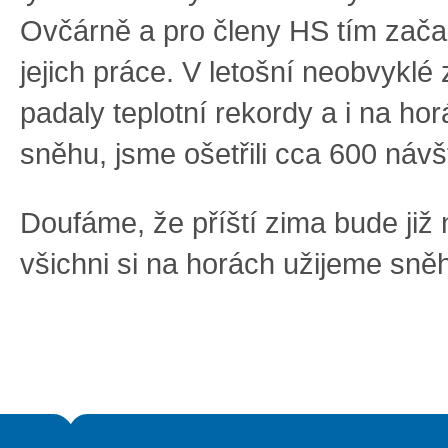
Ovčárně a pro členy HS tím začal
jejich práce. V letošní neobvyklé
padaly teplotní rekordy a i na ho
sněhu, jsme ošetřili cca 600 návš
Doufáme, že příští zima bude již 
všichni si na horách užijeme sně