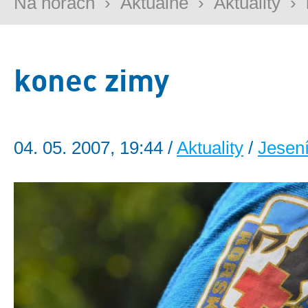
Na horách
›
Aktuálně
›
Aktuality
›
konec zimy
04. 05. 2007, 19:44 /
Aktuality
/
Jesen