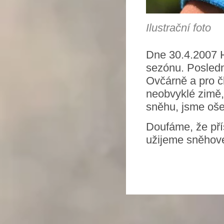
Ilustrační foto
Dne 30.4.2007 H
sezónu. Posledn
Ovčárně a pro čl
neobvyklé zimě, 
sněhu, jsme ošet
Doufáme, že příš
užijeme sněhové