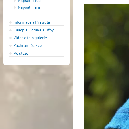
Napsali o nás
Napsali nám
Informace a Pravidla
Časopis Horské služby
Video a foto galerie
Záchranné akce
Ke stažení