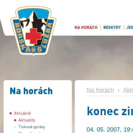
NA HORÁCH
BESKYDY
JE
Na horách
Na horách
›
Akt
konec z
Aktuálně
Aktuality
Tiskové zprávy
04. 05. 2007, 19: