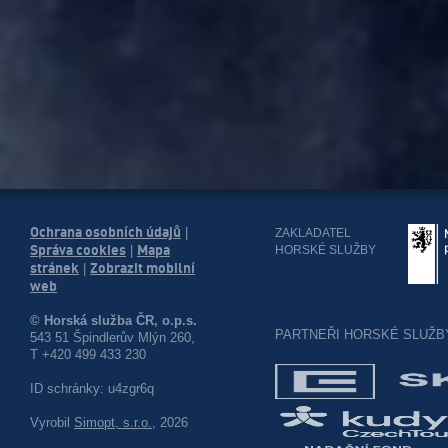
Ochrana osobních údajů
|
ZAKLADATEL
Správa cookies
Mapa
HORSKÉ SLUŽBY
|
stránek
Zobrazit mobilní
|
web
© Horská služba ČR, o.p.s.
PARTNEŘI HORSKÉ SLUŽB
543 51 Špindlerův Mlýn 260,
T +420 499 433 230
ID schránky: u4zgr6q
Vyrobil
Simopt, s.r.o.
, 2026