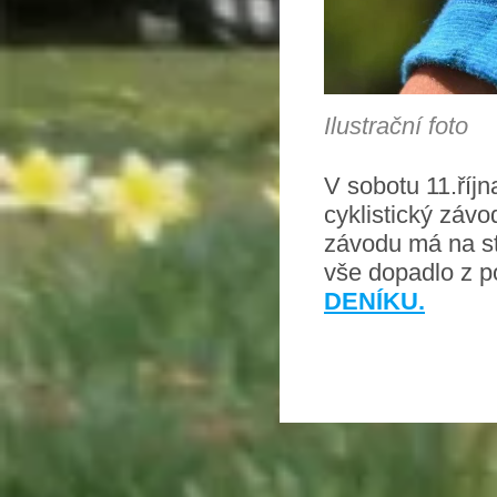
Ilustrační foto
V sobotu 11.říjn
cyklistický záv
závodu má na st
vše dopadlo z p
DENÍKU.