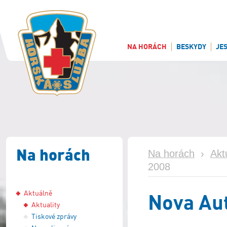
NA HORÁCH
BESKYDY
JE
Na horách
Na horách
›
Akt
2008
Aktuálně
Nova Au
Aktuality
Tiskové zprávy