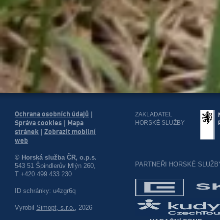
Ochrana osobních údajů
|
ZAKLADATEL
Správa cookies
Mapa
HORSKÉ SLUŽBY
|
stránek
Zobrazit mobilní
|
web
© Horská služba ČR, o.p.s.
PARTNEŘI HORSKÉ SLUŽB
543 51 Špindlerův Mlýn 260,
T +420 499 433 230
ID schránky: u4zgr6q
Vyrobil
Simopt, s.r.o.
, 2026