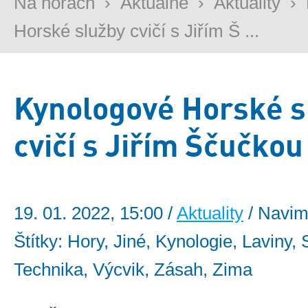
Na horách
›
Aktuálně
›
Aktuality
›
Horské služby cvičí s Jiřím Š ...
Kynologové Horské s
cvičí s Jiřím Ščučkou
19. 01. 2022, 15:00 /
Aktuality
/ Navim
Štítky: Hory, Jiné, Kynologie, Laviny, 
Technika, Výcvik, Zásah, Zima