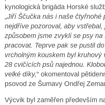
kynologická brigáda Horské služby
„
Jiří Ščučka nás i naše čtyřnohé 
nejdříve pozoroval, aby vstřebal,
způsobem jsme zvyklí se psy na
pracovat. Teprve pak se pustil d
vrcholným kouskem byl kruhový 
28 cvičících psů najednou. Klobo
velké díky,
“ okomentoval pětidenn
psovod ze Šumavy Ondřej Zema
Výcvik byl zaměřen především n