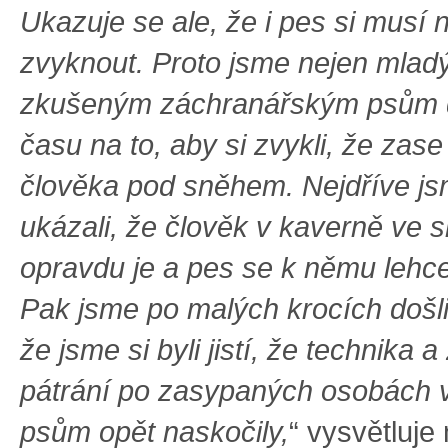
Ukazuje se ale, že i pes si musí
zvyknout. Proto jsme nejen mladý
zkušeným záchranářským psům d
času na to, aby si zvykli, že zase
člověka pod sněhem. Nejdříve js
ukázali, že člověk v kaverně ve 
opravdu je a pes se k němu lehc
Pak jsme po malých krocích došli
že jsme si byli jistí, že technika 
pátrání po zasypaných osobách 
psům opět naskočily,
“ vysvětluje