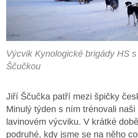
Výcvik Kynologické brigády HS s 
Ščučkou
Jiří Ščučka
patří mezi špičky čes
Minulý týden s ním trénovali naši
lavinovém výcviku. V krátké době 
podruhé, kdy jsme se na něho co