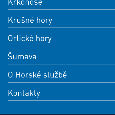
Krkonoše
Krušné hory
Orlické hory
Šumava
O Horské službě
Kontakty