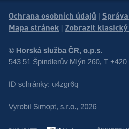
Ochrana osobních údajů
Správa
|
Mapa stránek
Zobrazit klasick
|
© Horská služba ČR, o.p.s.
543 51 Špindlerův Mlýn 260, T +420
ID schránky: u4zgr6q
Vyrobil
Simopt, s.r.o.
, 2026