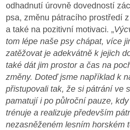
odhadnutí úrovně dovedností zá
psa, změnu pátracího prostředí z
a také na pozitivní motivaci. „
Výcv
tom lépe naše psy chápat, více j
zatěžovat je adekvátně k jejich 
také dát jim prostor a čas na po
změny. Doteď jsme například k 
přistupovali tak, že si pátrání ve
pamatují i po půlroční pauze, kdy
trénuje a realizuje především pát
nezasněženém lesním horském t