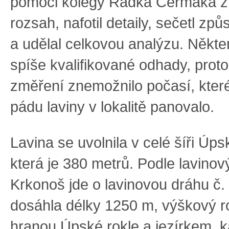
pomoci kolegy Radka Čermáka změ
rozsah, nafotil detaily, sečetl z
a udělal celkovou analýzu. Někte
spíše kvalifikované odhady, prot
změření znemožnilo počasí, které
pádu laviny v lokalitě panovalo.
Lavina se uvolnila v celé šíři Úps
která je 380 metrů. Podle lavinov
Krkonoš jde o lavinovou dráhu č.
dosáhla délky 1250 m, výškový r
hranou Úpské rokle a jezírkem, k