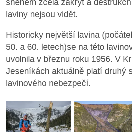
sněhem zcela zakryt a destrukčn
laviny nejsou vidět.
Historicky největší lavina (počát
50. a 60. letech)se na této lavin
uvolnila v březnu roku 1956. V Kr
Jeseníkách aktuálně platí druhý 
lavinového nebezpečí.