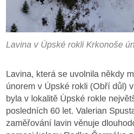
Lavina v Úpské rokli Krkonoše ú
Lavina, která se uvolnila někdy m
únorem v Úpské rokli (Obří důl) 
byla v lokalitě Úpské rokle největ
posledních 60 let. Valerian Spust
zaměřování lavin věnuje dlouhod