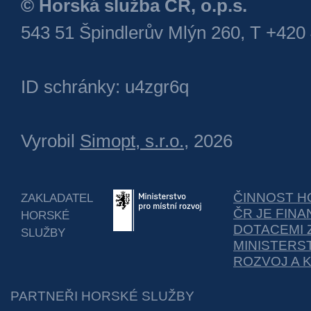
© Horská služba ČR, o.p.s.
543 51 Špindlerův Mlýn 260, T +420
ID schránky: u4zgr6q
Vyrobil
Simopt, s.r.o.
, 2026
ČINNOST H
ZAKLADATEL
ČR JE FIN
HORSKÉ
DOTACEMI 
SLUŽBY
MINISTERS
ROZVOJ A 
PARTNEŘI HORSKÉ SLUŽBY