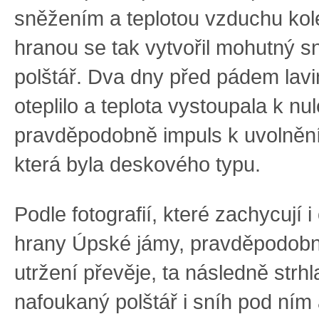
sněžením a teplotou vzduchu ko
hranou se tak vytvořil mohutný 
polštář. Dva dny před pádem lav
oteplilo a teplota vystoupala k nul
pravděpodobně impuls k uvolnění 
která byla deskového typu.
Podle fotografií, které zachycují i
hrany Úpské jámy, pravděpodobn
utržení převěje, ta následně strhl
nafoukaný polštář i sníh pod ním 