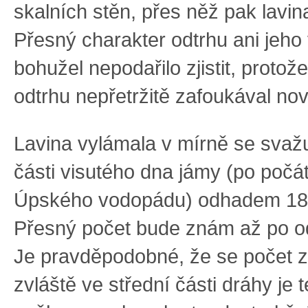
skalních stěn, přes něž pak lavina
Přesný charakter odtrhu ani jeho
bohužel nepodařilo zjistit, protože v
odtrhu nepřetržitě zafoukával n
Lavina vylámala v mírně se svažuj
části visutého dna jámy (po počá
Úpského vodopádu) odhadem 18
Přesný počet bude znám až po o
Je pravděpodobné, že se počet z
zvláště ve střední části dráhy je 