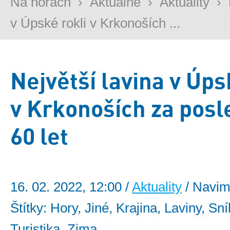
Na horách
›
Aktuálně
›
Aktuality
›
v Úpské rokli v Krkonoších ...
Největší lavina v Úps
v Krkonoších za posl
60 let
16. 02. 2022, 12:00 /
Aktuality
/ Navim
Štítky: Hory, Jiné, Krajina, Laviny, Sn
Turistika, Zima