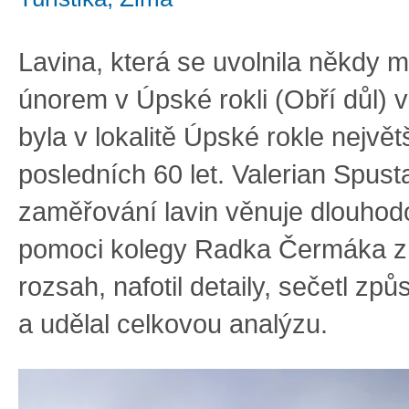
Lavina, která se uvolnila někdy m
únorem v Úpské rokli (Obří důl) 
byla v lokalitě Úpské rokle největ
posledních 60 let. Valerian Spust
zaměřování lavin věnuje dlouhod
pomoci kolegy Radka Čermáka změ
rozsah, nafotil detaily, sečetl z
a udělal celkovou analýzu.